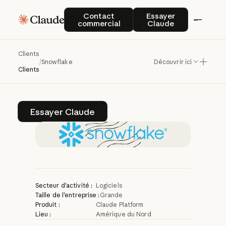
Snowflake
améliore
Contact commercial
Essayer Claude
Contact
Essayer
commercial
Claude
l'intelligence
des
données
d'entreprise
Clients
/
Snowflake
Découvrir ici
avec
Claude
Clients
Essayer Claude
Essayer Claude
Secteur d'activité :
Logiciels
Taille de l'entreprise :
Grande
Produit :
Claude Platform
Lieu :
Amérique du Nord