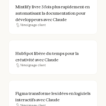
Mintlify livre 3 fois plus rapidement en 
Mintlify livre 3 fois plus rapidement en
automatisant la documentation pour
développeurs avec Claude
Témoignage client
Témoignage client
HubSpot libère du temps pour la créativit
HubSpot libère du temps pour la
créativité avec Claude
Témoignage client
Témoignage client
Figma transforme les idées en logiciels int
Figma transforme les idées en logiciels
interactifs avec Claude
Témoignage client