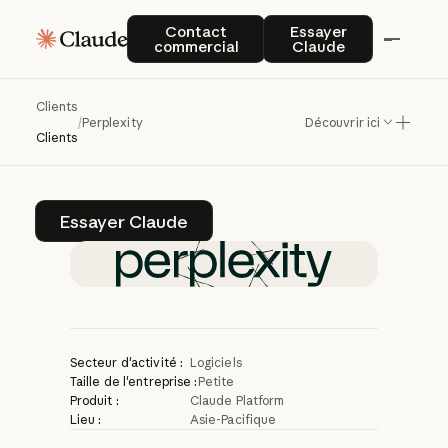
Perplexity
fournit
des
Contact commercial
Essayer Claude
Contact
Essayer
commercial
Claude
réponses
factuelles
et
pertinentes
avec
Clients
/
Perplexity
Découvrir ici
Claude
Clients
Essayer Claude
Essayer Claude
Secteur d'activité :
Logiciels
Taille de l'entreprise :
Petite
Produit :
Claude Platform
Lieu :
Asie-Pacifique