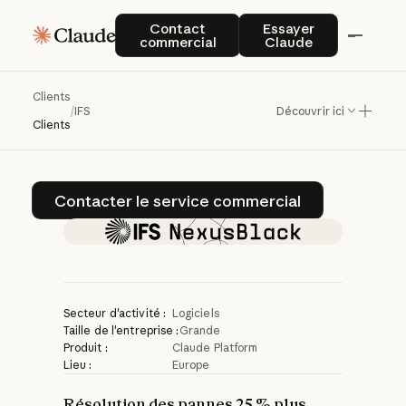
IFS
Nexus
Black
Contact commercial
Essayer Claude
Contact
Essayer
commercial
Claude
développe
l'IA
industrielle
avec
Clients
/
IFS
Découvrir ici
Claude
Clients
Contacter le service commerci
Contacter le service commercial
Secteur d'activité :
Logiciels
Taille de l'entreprise :
Grande
Produit :
Claude Platform
Lieu :
Europe
Résolution des pannes 25 % plus