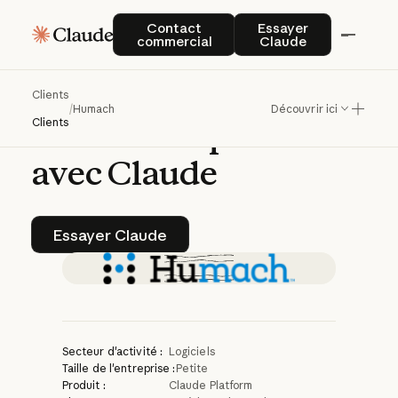
Humach
améliore
ses
Contact commercial
Essayer Claude
Contact
Essayer
commercial
Claude
solutions
d'expérience
client
Clients
/
Humach
Découvrir ici
alimentées
par
l'IA
Clients
avec
Claude
Essayer Claude
Essayer Claude
Secteur d'activité :
Logiciels
Taille de l'entreprise :
Petite
Produit :
Claude Platform