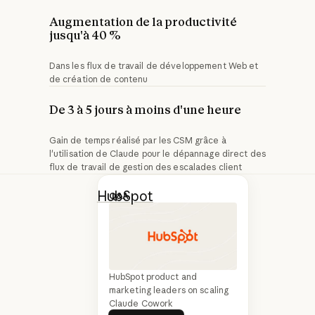
Augmentation de la productivité
jusqu'à 40 %
Dans les flux de travail de développement Web et
de création de contenu
De 3 à 5 jours à moins d'une heure
Gain de temps réalisé par les CSM grâce à
l'utilisation de Claude pour le dépannage direct des
flux de travail de gestion des escalades client
HubSpot
est une
Q&A
plateforme client
agentique qui aide
les équipes
HubSpot product and
marketing,
marketing leaders on scaling
commerciales et
Claude Cowork
En savoir plus