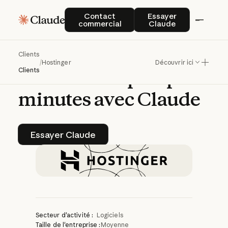
Hostinger
aide
les
Contact commercial
Essayer Claude
Contact
Essayer
commercial
Claude
utilisateurs
non
techniques
à
créer
un
Clients
/
Hostinger
Découvrir ici
site
Web
en
quelques
Clients
minutes
avec
Claude
Essayer Claude
Essayer Claude
Secteur d'activité :
Logiciels
Taille de l'entreprise :
Moyenne