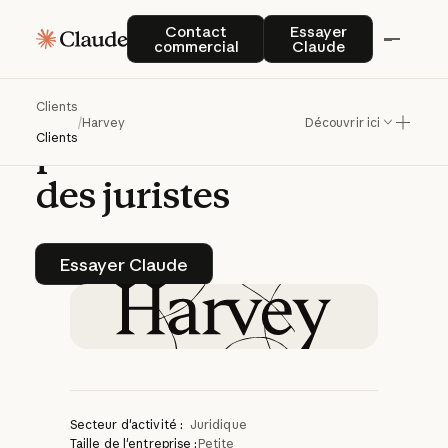
Claude
permet
à
Contact commercial
Essayer Claude
Contact
Essayer
commercial
Claude
Harvey
de
transformer
en
Clients
/
Harvey
Découvrir ici
profondeur
le
travail
Clients
des
juristes
Essayer Claude
Essayer Claude
Secteur d'activité :
Juridique
Taille de l'entreprise :
Petite