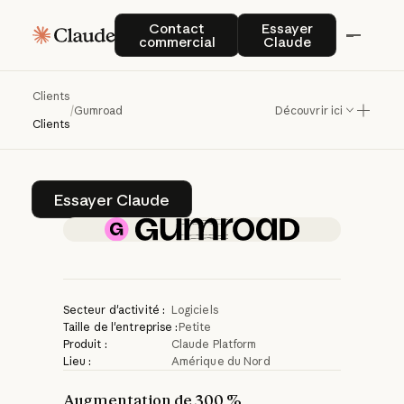
L’équipe
du
support
Contact commercial
Essayer Claude
Contact
Essayer
commercial
Claude
client
de
Gumroad
déploie
du
code
avec
Clients
/
Gumroad
Découvrir ici
Claude
Clients
Essayer Claude
Essayer Claude
Secteur d'activité :
Logiciels
Taille de l'entreprise :
Petite
Produit :
Claude Platform
Lieu :
Amérique du Nord
Augmentation de 300 %