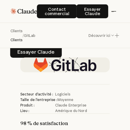
GitLab
améliore
la
Contact commercial
Essayer Claude
Contact
Essayer
commercial
Claude
productivité
avec
Claude
Clients
/
GitLab
Découvrir ici
Clients
Essayer Claude
Essayer Claude
Secteur d'activité :
Logiciels
Taille de l'entreprise :
Moyenne
Produit :
Claude Enterprise
Lieu :
Amérique du Nord
98 % de satisfaction