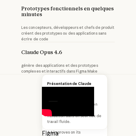
Prototypes fonctionnels en quelques
minutes
Les concepteurs, développeurs et chefs de produit
créent des prototypes ou des applications sans
écrire de code
Claude Opus 4.6
génère des applications et des prototypes
complexes et interactifs dans Figma Make
Introducing Claude Opus 4.6
Présentation de Claude
Code
Découvrez Claude Code en
Suivant
action, du concept à la
validation dans un seul flux de
We’re upgrading our smartest
travail fluide.
model. The new Claude Opus
Figma
est la
4.6 improves on its