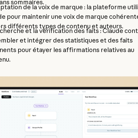
lans sommaires.
ptation de la voix de marque : la plateforme util
de pour maintenir une voix de marque cohérent
rs différents types de contenu et auteurs.
cherche et la vérification des faits : Claude con
mbler et intégrer des statistiques et des faits
nents pour étayer les affirmations relatives au
enu.