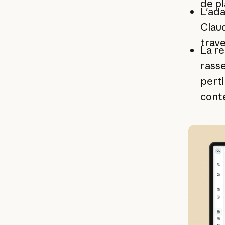
de p
L'ada
Clau
trave
La re
rasse
perti
cont