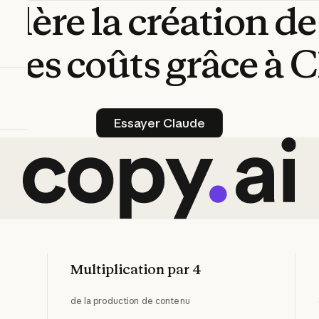
élère
la
création
de
t
les
coûts
grâce
à
C
Essayer Claude
Essayer Claude
Multiplication par 4
de la production de contenu