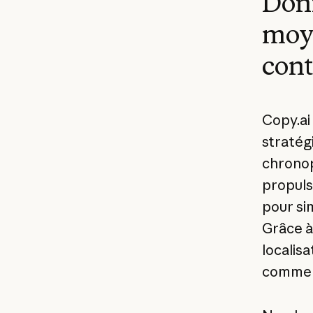
Donn
moye
cont
Copy.ai
stratégi
chronop
propulsé
pour sim
Grâce à 
localis
commerc