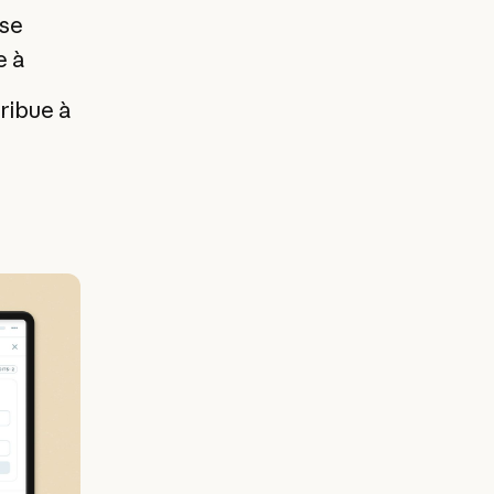
ise
e à
tribue à