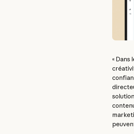
« Dans l
créativ
confian
directe
solutio
contenu
marketi
peuvent 