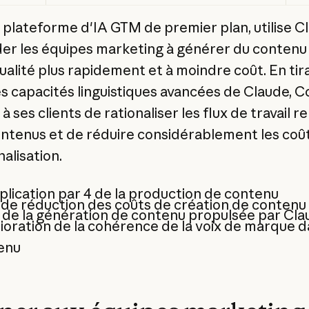
, plateforme d'IA GTM de premier plan, utilise C
der les équipes marketing à générer du contenu
ualité plus rapidement et à moindre coût. En tir
es capacités linguistiques avancées de Claude, C
 ses clients de rationaliser les flux de travail rel
ontenus et de réduire considérablement les coû
alisation.
plication par 4 de la production de contenu
de réduction des coûts de création de contenu
 de la génération de contenu propulsée par Cla
oration de la cohérence de la voix de marque d
enu