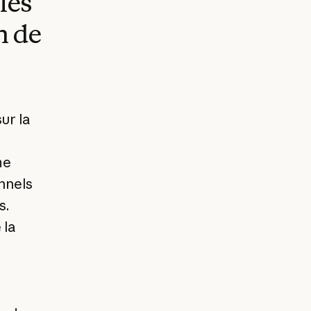
les
n de
ur la
me
onnels
s.
 la