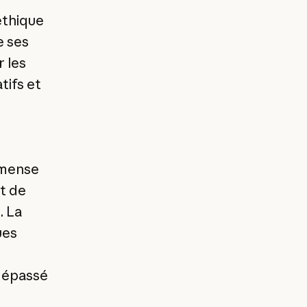
éthique
e ses
r les
tifs et
mmense
t de
. La
ues
dépassé