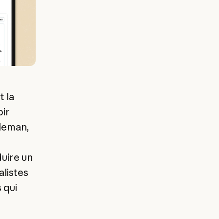
t la
oir
oleman,
duire un
alistes
 qui