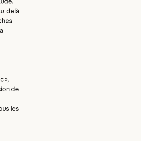
aude.
au-delà
ches
a
 »,
sion de
ous les