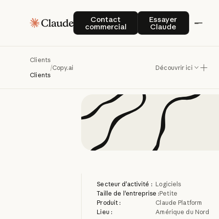
Copy.ai
acc
Contact commercial
Essayer Claude
Contact
Essayer
commercial
Claude
rédui
Clients
/
Copy.ai
Découvrir ici
Clients
Secteur d'activité :
Logiciels
Taille de l'entreprise :
Petite
Produit :
Claude Platform
Lieu :
Amérique du Nord