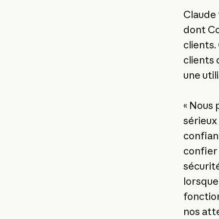
Claude 
dont Co
clients.
clients 
une util
« Nous 
sérieux
confian
confier
sécurit
lorsque
fonctio
nos att