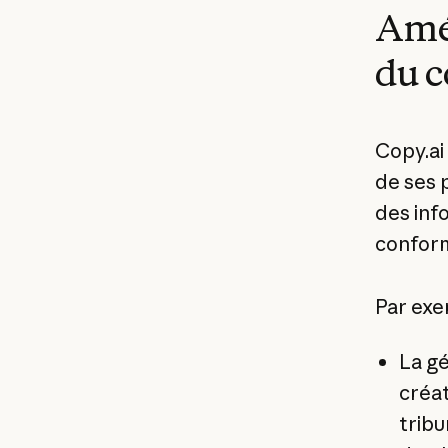
Amél
du c
Copy.ai
de ses 
des inf
conform
Par exem
La gé
créat
tribu