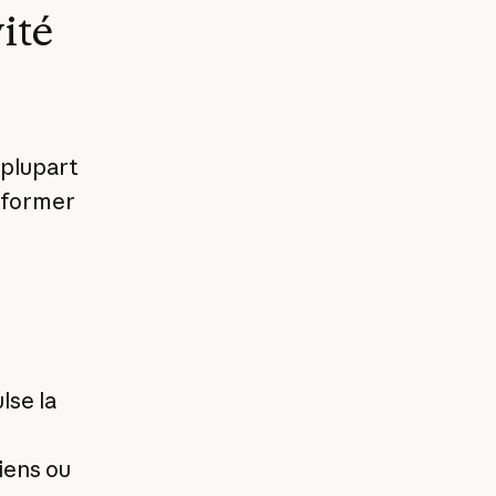
vité
 plupart
sformer
lse la
iens ou