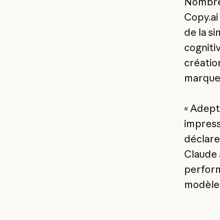
Nombre 
Copy.ai
de la s
cogniti
créatio
marque 
« Adept
impress
déclare
Claude 
perform
modèles