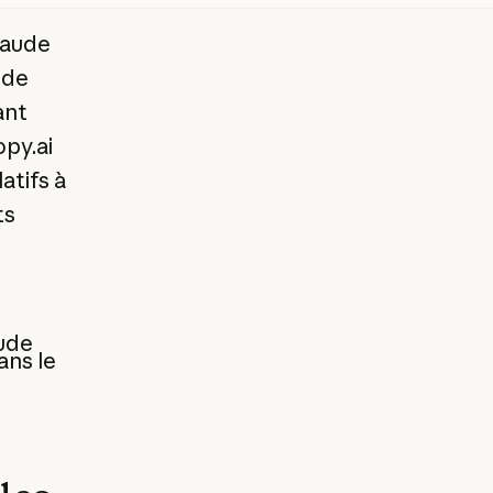
laude
 de
ant
opy.ai
atifs à
ts
ude
ans le