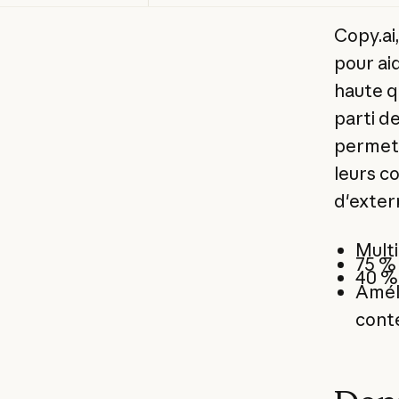
Copy.ai
pour ai
haute q
parti d
permet à
leurs c
d'extern
Multi
75 % 
40 %
Améli
cont