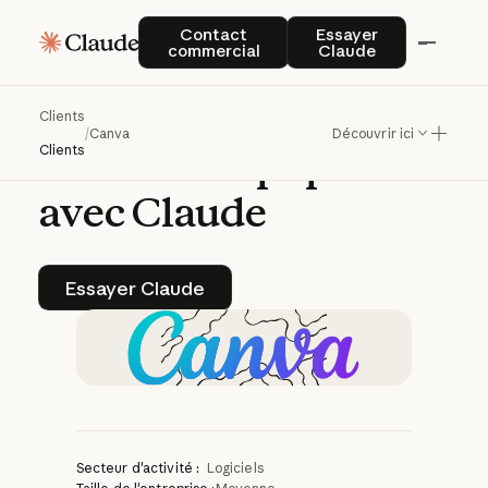
Canva
donne
plus
de
Contact commercial
Essayer Claude
Contact
Essayer
commercial
Claude
pouvoir
aux
employées
dans
Clients
/
Canva
Découvrir ici
toutes
les
équipes
Clients
avec
Claude
Essayer Claude
Essayer Claude
Secteur d'activité :
Logiciels