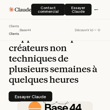
Base44
utilise
Claude
Contact commercial
Essayer Claude
Contact
Essayer
commercial
Claude
pour
réduire
le
délai
de
création
Clients
/
Base44
Découvrir ici
d’applications
par
des
Clients
créateurs
non
techniques
de
plusieurs
semaines
à
quelques
heures
Essayer Claude
Essayer Claude