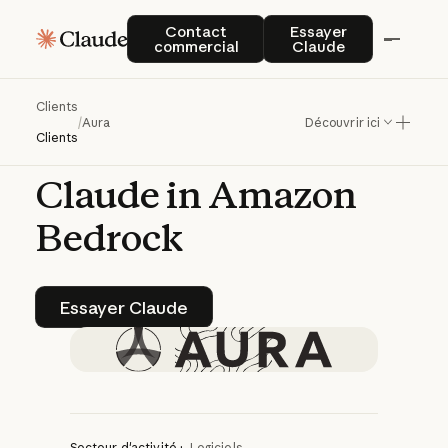
Aura
Intelligence
Contact commercial
Essayer Claude
Contact
Essayer
commercial
Claude
améliore
l'intelligence
Clients
/
Aura
Découvrir ici
décisionnelle
avec
Clients
Claude
in
Amazon
Bedrock
Essayer Claude
Essayer Claude
Secteur d'activité :
Logiciels