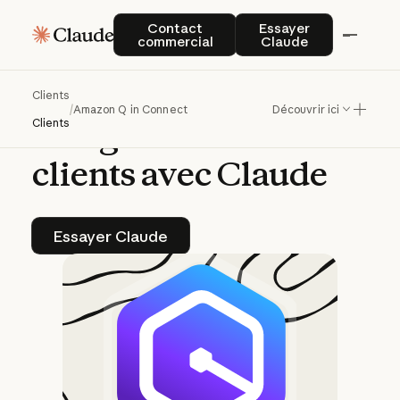
Amazon
Q
in
Contact commercial
Essayer Claude
Contact
Essayer
commercial
Claude
Connect
transforme
le
service
client
pour
Clients
/
Amazon Q in Connect
Découvrir ici
les
agents
et
les
Clients
clients
avec
Claude
Essayer Claude
Essayer Claude