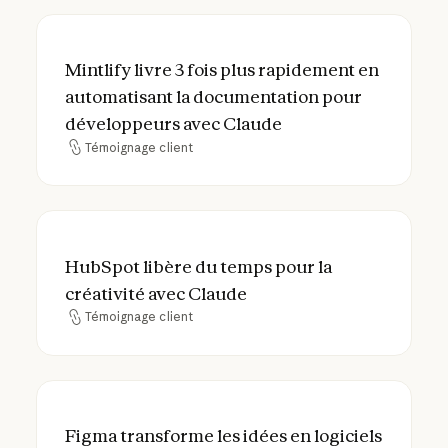
Mintlify livre 3 fois plus rapidement en 
Mintlify livre 3 fois plus rapidement en
automatisant la documentation pour
développeurs avec Claude
Témoignage client
Témoignage client
HubSpot libère du temps pour la créativit
HubSpot libère du temps pour la
créativité avec Claude
Témoignage client
Témoignage client
Figma transforme les idées en logiciels int
Figma transforme les idées en logiciels