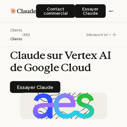
AES
accélère
Contact commercial
Essayer Claude
Contact
Essayer
commercial
Claude
l’adoption
des
énergies
Clients
/
AES
Découvrir ici
renouvelables
avec
Clients
Claude
sur
Vertex
AI
de
Google
Cloud
Essayer Claude
Essayer Claude