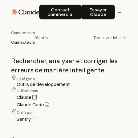
Contact commercial
Essayer Claude
Contact
Essayer
commercial
Claude
Connecteurs
Sentry
/
Sentry
Découvrir ici
Connecteurs
Rechercher,
analyser
et
corriger
les
erreurs
de
manière
intelligente
Catégorie
Outils de développement
Utilisé dans
Claude
Claude Code
Créé par
Sentry