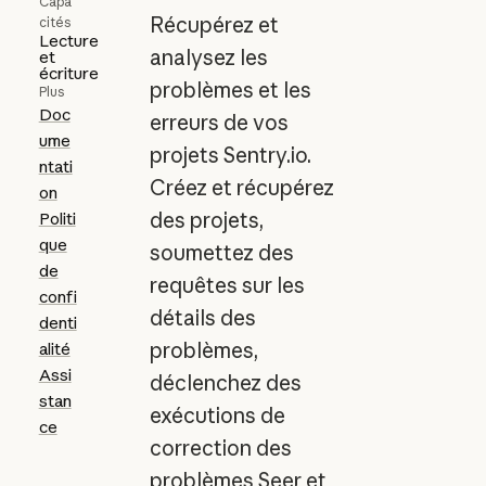
Capa
Récupérez et
cités
Lecture
analysez les
et
écriture
problèmes et les
Plus
Doc
erreurs de vos
ume
projets Sentry.io.
ntati
Créez et récupérez
on
des projets,
Politi
que
soumettez des
de
requêtes sur les
confi
détails des
denti
problèmes,
alité
Assi
déclenchez des
stan
exécutions de
ce
correction des
problèmes Seer et