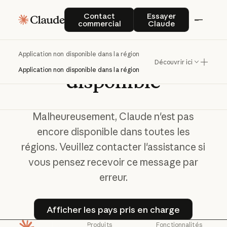
Contact commercial
Essayer Claude
Contact
Essayer
commercial
Claude
Application
non
Application non disponible dans la région
Découvrir ici
Application non disponible dans la région
disponible
Malheureusement, Claude n'est pas
encore disponible dans toutes les
régions. Veuillez contacter l'assistance si
vous pensez recevoir ce message par
erreur.
Afficher les pays pris en ch
Afficher les pays pris en charge
Produits
Fonctionnalités