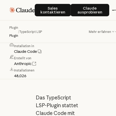
TypeScript
LSP
Sales kontaktieren
Claude auspro
Sales
Claude
kontaktieren
ausprobieren
TypeScript/JavaScript-Sprachserver
Plugin
/
TypeScript LSP
Mehr erfahren
für
erweiterte
Code-Intelligenz
Plugin
Von Anthropic verifiziert
Installation in
Claude Code
Erstellt von
Anthropic
Installationen
48,026
Das TypeScript
LSP-Plugin stattet
Claude Code mit