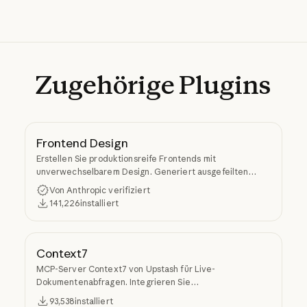
Zugehörige
Plugins
Frontend Design
Erstellen Sie produktionsreife Frontends mit
unverwechselbarem Design. Generiert ausgefeilten
Code, der generische KI-Ästhetik vermeidet.
Von Anthropic verifiziert
141,226
installiert
Context7
MCP-Server Context7 von Upstash für Live-
Dokumentenabfragen. Integrieren Sie
versionsspezifische Dokumente und Codebeispiele aus
93,538
installiert