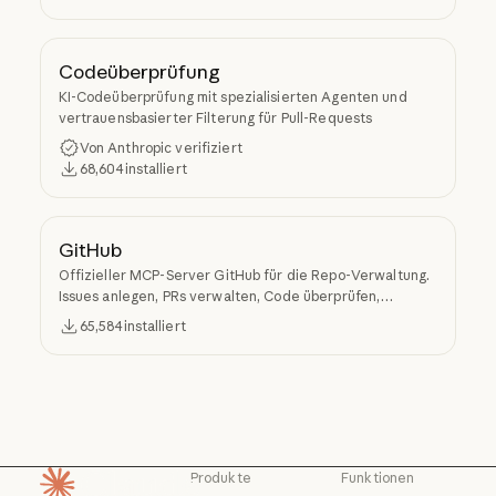
Quellcode-Repositorys in den LLM-Kontext.
Codeüberprüfung
KI-Codeüberprüfung mit spezialisierten Agenten und
vertrauensbasierter Filterung für Pull-Requests
Von Anthropic verifiziert
68,604
installiert
GitHub
Offizieller MCP-Server GitHub für die Repo-Verwaltung.
Issues anlegen, PRs verwalten, Code überprüfen,
Repositorys suchen und von Claude Code aus auf die API
65,584
installiert
von GitHub zugreifen.
Produkte
Funktionen