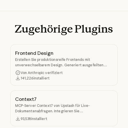
Zugehörige
Plugins
Frontend Design
Erstellen Sie produktionsreife Frontends mit
unverwechselbarem Design. Generiert ausgefeilten
Code, der generische KI-Ästhetik vermeidet.
Von Anthropic verifiziert
141,226
installiert
Context7
MCP-Server Context7 von Upstash für Live-
Dokumentenabfragen. Integrieren Sie
versionsspezifische Dokumente und Codebeispiele aus
93,538
installiert
Quellcode-Repositorys in den LLM-Kontext.