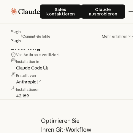
Commit-Befehle
Sales kontaktieren
Claude auspro
Sales
Claude
kontaktieren
ausprobieren
Befehle
für
Git-Commit-Workflows,
Plugin
/
Commit-Befehle
Mehr erfahren
einschließlich
Commit,
Push
und
PR-
Plugin
Erstellung
Von Anthropic verifiziert
Installation in
Claude Code
Erstellt von
Anthropic
Installationen
42,189
Optimieren Sie
Ihren Git-Workflow