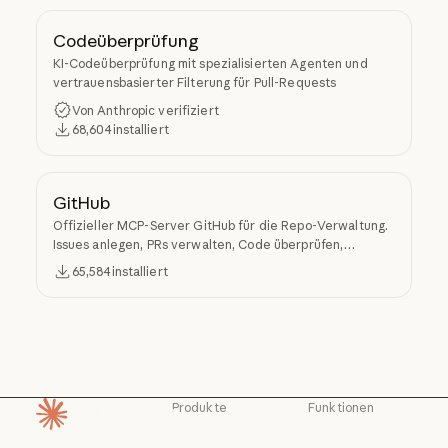
Codeüberprüfung
KI-Codeüberprüfung mit spezialisierten Agenten und
vertrauensbasierter Filterung für Pull-Requests
Von Anthropic verifiziert
68,604
installiert
GitHub
Offizieller MCP-Server GitHub für die Repo-Verwaltung.
Issues anlegen, PRs verwalten, Code überprüfen,
Repositorys suchen und von Claude Code aus auf die API
65,584
installiert
von GitHub zugreifen.
Produkte
Funktionen
Startseite
Claude
Claude für