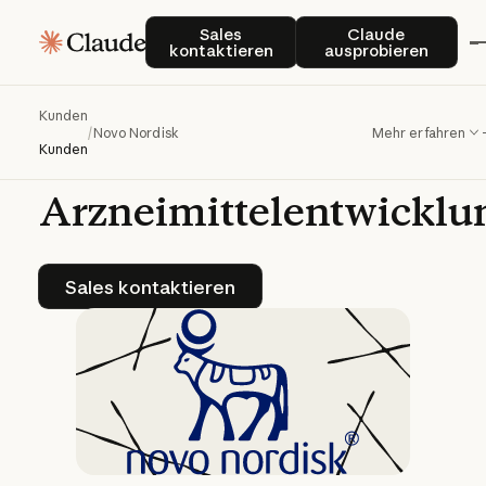
Novo
Nordisk
Sales kontaktieren
Claude auspro
Sales
Claude
kontaktieren
ausprobieren
beschleunigt
mit
Claude
klinische
Kunden
/
Novo Nordisk
Mehr erfahren
Dokumentation
und
Kunden
Arzneimittelentwicklu
Sales kontaktieren
Sales kontaktieren