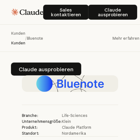
Bluenote
betreibt
Sales kontaktieren
Claude ausp
Sales
Claude
kontaktieren
ausprobieren
intelligente
Agenten
für
Life
Sciences
mit
Kunden
/
Bluenote
Mehr erfahren
Claude
Kunden
Claude ausprobieren
Claude ausprobieren
Branche:
Life-Sciences
Unternehmensgröße:
Klein
Produkt:
Claude Platform
Standort:
Nordamerika