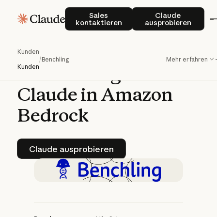
Benchling
Sales kontaktieren
Claude auspro
Sales
Claude
kontaktieren
ausprobieren
beschleunigt
wissenschaftliche
Kunden
/
Benchling
Mehr erfahren
Entdeckungen
mit
Kunden
Claude
in
Amazon
Bedrock
Claude ausprobieren
Claude ausprobieren