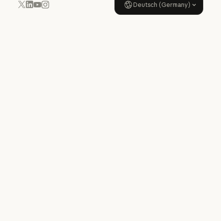
Deutsch (Germany)
YouTube
Instagram
x.com
LinkedIn