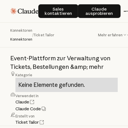
Sales kontaktieren
Claude auspro
Sales
Claude
kontaktieren
ausprobieren
Konnektoren
Ticket
Tailor
/
Ticket Tailor
Mehr erfahren
Konnektoren
Event-Plattform
zur
Verwaltung
von
Tickets,
Bestellungen
&amp;
mehr
Kategorie
Keine Elemente gefunden.
Verwendet in
Claude
Claude Code
Erstellt von
Ticket Tailor