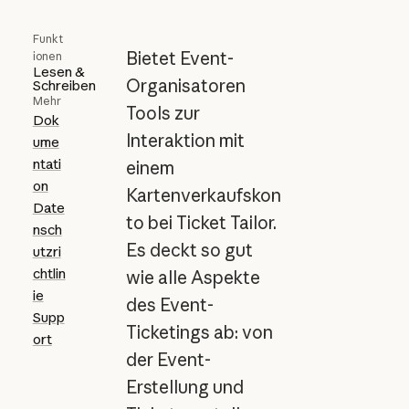
Funkt
Bietet Event-
ionen
Lesen &
Organisatoren
Schreiben
Mehr
Tools zur
Dok
Interaktion mit
ume
ntati
einem
on
Kartenverkaufskon
Date
to bei Ticket Tailor.
nsch
Es deckt so gut
utzri
chtlin
wie alle Aspekte
ie
des Event-
Supp
Ticketings ab: von
ort
der Event-
Erstellung und