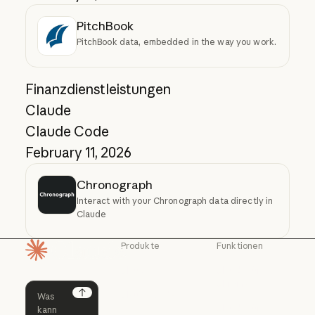
PitchBook
PitchBook data, embedded in the way you work.
Finanzdienstleistungen
Claude
Claude Code
February 11, 2026
Chronograph
Interact with your Chronograph data directly in
Claude
Produkte
Funktionen
Startseite
Claude
Claude für
Chrome
Claude
Claude Code
Claude für Ch
Next
Claude für
Claude Code