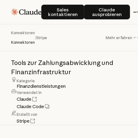
Sales kontaktieren
Claude auspro
Sales
Claude
kontaktieren
ausprobieren
Konnektoren
Stripe
/
Stripe
Mehr erfahren
Konnektoren
Tools
zur
Zahlungsabwicklung
und
Finanzinfrastruktur
Kategorie
Finanzdienstleistungen
Verwendet in
Claude
Claude Code
Erstellt von
Stripe