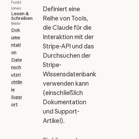
Funkt
Definiert eine
ionen
Lesen &
Reihe von Tools,
Schreiben
Mehr
die Claude für die
Dok
Interaktion mit der
ume
ntati
Stripe-API und das
on
Durchsuchen der
Date
Stripe-
nsch
Wissensdatenbank
utzri
chtlin
verwenden kann
ie
(einschließlich
Supp
Dokumentation
ort
und Support-
Artikel).