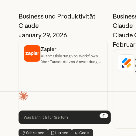
Business und Produktivität
Busines
Claude
Claude
January 29, 2026
Claude
February
Zapier
Automatisierung von Workflows
über Tausende von Anwendungen
hinweg per Konversation
Startseite
Next
Schreiben
Lernen
Code
Schaltflächentext
Schaltflächentext
Schaltflächentext