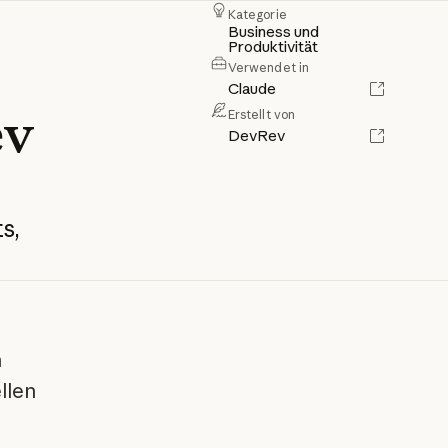
Kategorie
Business und
Produktivität
Verwendet in
Claude
ev
Erstellt von
DevRev
s,
n
llen