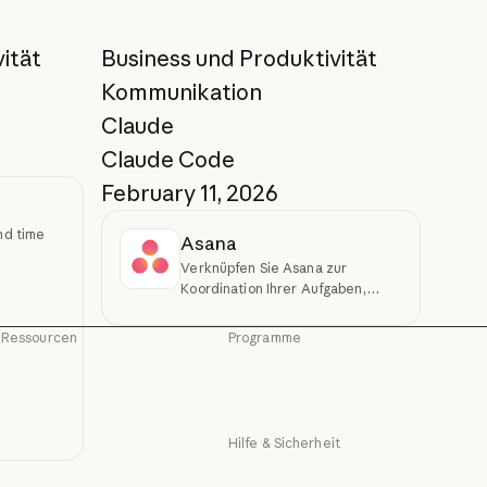
ität
Business und Produktivität
Kommunikation
Claude
Claude Code
February 11, 2026
nd time
Asana
Verknüpfen Sie Asana zur
Koordination Ihrer Aufgaben,
Projekte und Ziele
Ressourcen
Programme
Blog
Startups
Blog
Startups
Claude Partnernetzwerk
Forschungslabore
g
Claude Partnernetzwerk
Forschungslabore
Hilfe & Sicherheit
Community
Community
Verfügbarkeit