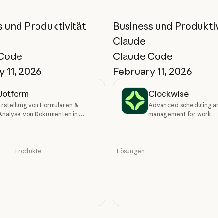
s und Produktivität
Business und Produktiv
Claude
 Code
Claude Code
 11, 2026
February 11, 2026
Jotform
Clockwise
Erstellung von Formularen &
Advanced scheduling a
Analyse von Dokumenten in
management for work.
Claude
Produkte
Lösungen
Claude
KI-Agenten
Claude
KI-Agenten
Claude Code
Code-Modernisierung
Claude Code
Code-Modernisierun
Claude Code for Enterprise
Programmieren
Claude Code for Enterprise
Programmieren