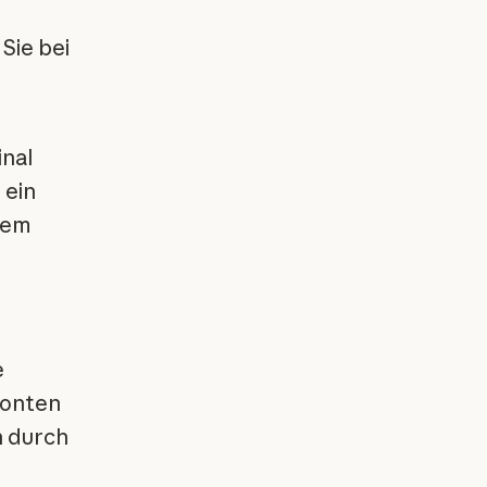
Sie bei
inal
 ein
dem
e
Konten
n durch