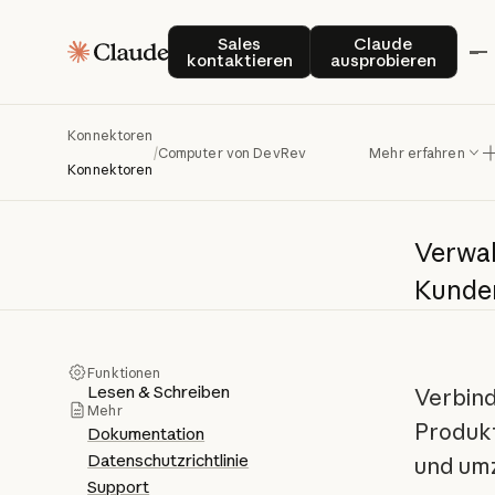
Sales kontaktieren
Claude auspro
Sales
Claude
kontaktieren
ausprobieren
Co
Konnektoren
/
Computer von DevRev
Mehr erfahren
Konnektoren
Verwa
Kunde
Funktionen
Lesen & Schreiben
Verbind
Mehr
Produkt
Dokumentation
Datenschutzrichtlinie
und um
Support