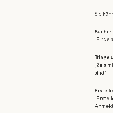
Sie kön
Suche:
„Finde 
Triage 
„Zeig m
sind“
Erstelle
„Erstel
Anmelde