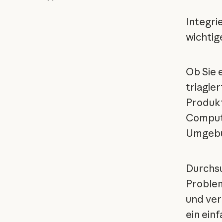
Integri
wichtig
Ob Sie 
triagie
Produkt
Compute
Umgebu
Durchsu
Problem
und ver
ein ein