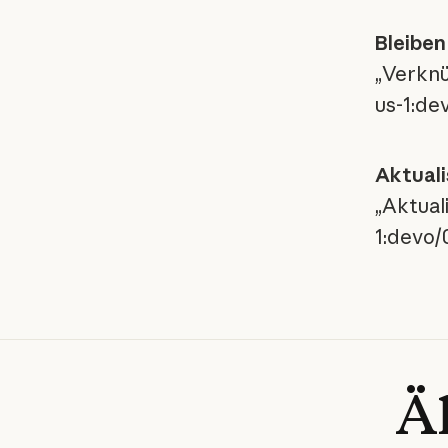
Bleiben
„Verknü
us-1:de
Aktuali
„Aktual
1:devo/0
Ä