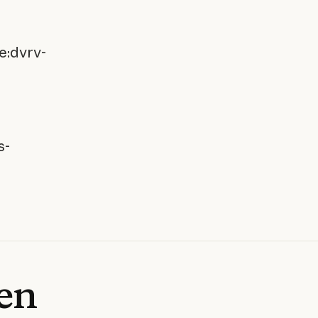
e:dvrv-
s-
en