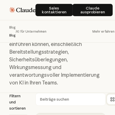
Sales kontaktieren
Claude ausp
KI für Unternehmen
Sales
Claude
kontaktieren
ausprobieren
KI
für
Unternehmen
Blog
/
KI für Unternehmen
Mehr erfahren
Erfahren Sie, wie Sie KI in großem Umfang
Blog
einführen können, einschließlich
Bereitstellungsstrategien,
Sicherheitsüberlegungen,
Wirkungsmessung und
verantwortungsvoller Implementierung
von KI in Ihren Teams.
Filtern
und
Suchen
sortieren