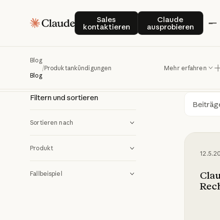
Pr
Ankündigungen
Sales kontaktieren
Claude auspro
Sales
Claude
kontaktieren
ausprobieren
Bleiben
Blog
/
Produktankündigungen
Mehr erfahren
Produkt
Blog
Filtern und sortieren
Such
Sortieren nach
Claude 
Produkt
12.5.2
Clau
Fallbeispiel
Rec