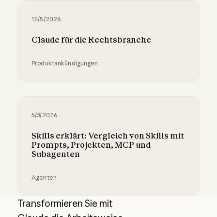
12/5/2026
Claude für die Rechtsbranche
Produktankündigungen
Claude für die Rechtsbranche
5/3/2026
Skills erklärt: Vergleich von Skills mit
Prompts, Projekten, MCP und
Subagenten
Agenten
Skills erklärt: Vergleich von Skills mit Promp
Transformieren Sie mit