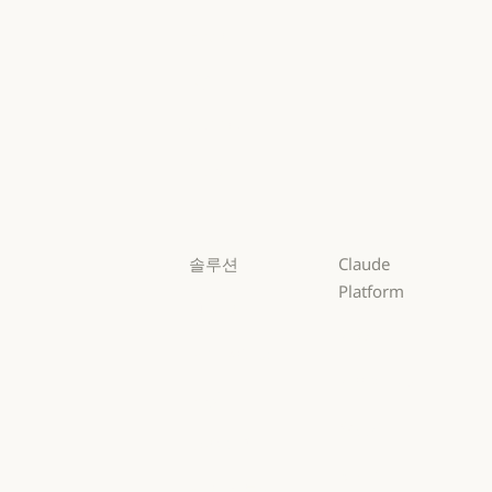
Mythos
Fable
Fable
Opus
Opus
Sonnet
Sonnet
Haiku
Haiku
솔루션
Claude
Platform
AI 에이전트
개요
AI 에이전트
코드 현대화
개요
개발자 문서
코드 현대화
코딩
개발자 문서
요금제
코딩
고객 지원
요금제
생태계
고객 지원
사이버 보안