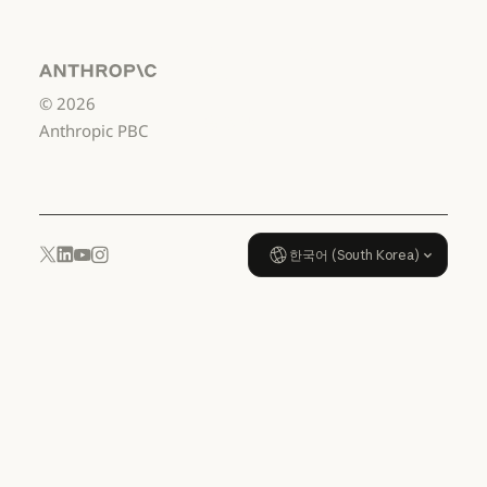
US K-12
서비스 이용약관: US K-12
데이터 처리 계약:
US K-12
Anthropic
©
2026
데이터 처리 계약: US K-12
사용 정책
Anthropic PBC
사용 정책
한국어 (South Korea)
YouTube
Instagram
x.com
LinkedIn