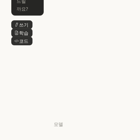
Skills
Claude Code for Enterprise
Claude Cowork
Skills
Claude Cowork
@Claude
쓰기
버튼 텍스트
@Claude
Claude 디자인
학습
버튼 텍스트
Claude 디자인
코드
버튼 텍스트
Claude Science
Claude Science
Claude
Security
Claude Security
앱 다운로드
앱 다운로드
요금제
요금제
로그인
로그인
모델
Mythos