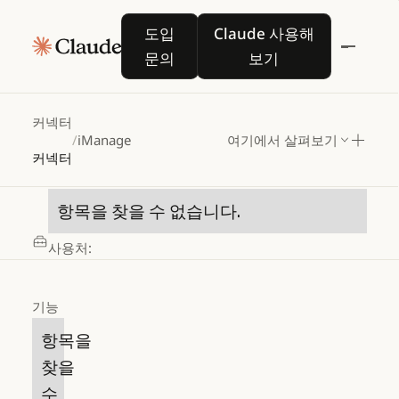
도입 문의
Claude 사용해 보기
도입
Claude 사용해
문의
보기
iManage
커넥터
/
iManage
여기에서 살펴보기
커넥터
카테고리
항목을 찾을 수 없습니다.
사용처:
기능
항목을
찾을
수