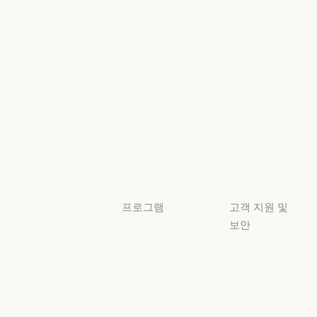
이벤트
AI의 비약적 성
책임 있는 확장
이벤트
플러그인
정책
플러그인
책임 있는 확장 
Claude 기반
보안 및 규정
Claude 기반
준수
서비스 파트너
보안 및 규정 준
서비스 파트너
투명성
튜토리얼
투명성
튜토리얼
사용 사례
사용 사례
프로그램
고객 지원 및
보안
스타트업
가용성
스타트업
리서치 랩
가용성
서비스 상태
리서치 랩
서비스 상태
고객지원