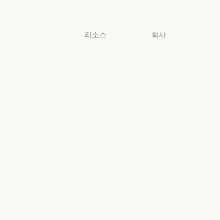
소규모 비즈니스
리소스
회사
블로그
Anthropic
블로그
Anthropic
Claude 파트너
채용
네트워크
채용
정책
Claude 파트너 네트워크
커뮤니티
정책
Economic
커뮤니티
커넥터
Futures
커넥터
Economic Futu
교육 과정
리서치
교육 과정
리서치
고객 사례
뉴스
고객 사례
뉴스
Anthropic
AI의 비약적
엔지니어링
성장에 대한
정책
Anthropic 엔지니어링