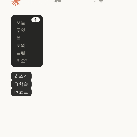
홈페이지
Claude
Claude for
Chrome
Claude
Next
Claude Code
Claude for Ch
Claude for
Claude Code
Claude Code
Microsoft 365
for Enterprise
Claude for Mic
Skills
Claude Code for Enterprise
Claude Cowork
Skills
Claude Cowork
@Claude
쓰기
버튼 텍스트
@Claude
Claude 디자인
학습
버튼 텍스트
Claude 디자인
코드
버튼 텍스트
Claude Science
Claude Science
Claude
Security
Claude Security
앱 다운로드
앱 다운로드