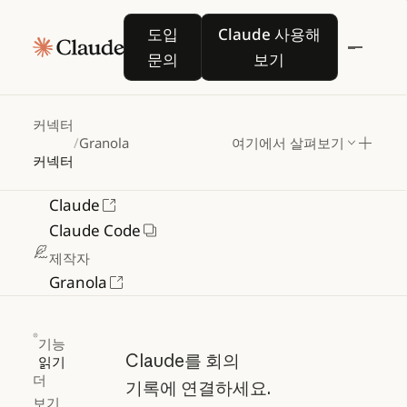
도입 문의
Claude 사용해 보기
Granola
도입
Claude 사용해
문의
보기
회의를
위한
AI
노트패드
커넥터
카테고리
/
Granola
여기에서 살펴보기
생산성
커넥터
사용처:
Claude
Claude Code
제작자
Granola
기능
Claude를 회의
읽기
더
기록에 연결하세요.
보기