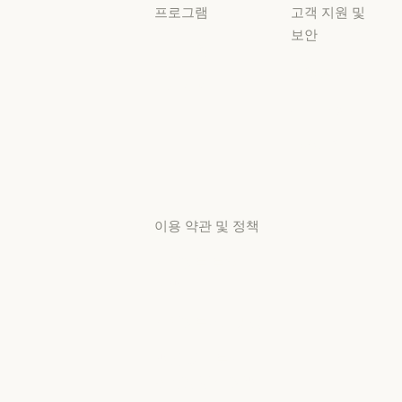
프로그램
고객 지원 및
보안
스타트업
가용성
스타트업
리서치 랩
가용성
서비스 상태
리서치 랩
서비스 상태
고객지원
센터
고객지원 센터
이용 약관 및 정책
개인정보 보호
선택
개인정보처리방침
개인정보처리방침
책임 있는 보안
취약점 공개 정책