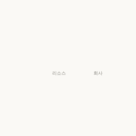
콘솔 로그인
법무
법무
생명과학
생명과학
비영리 단체
비영리 단체
소규모
비즈니스
소규모 비즈니스
리소스
회사
블로그
Anthropic
블로그
Anthropic
Claude 파트너
채용
네트워크
채용
정책
Claude 파트너 네트워크
커뮤니티
정책
Economic
커뮤니티
커넥터
Futures