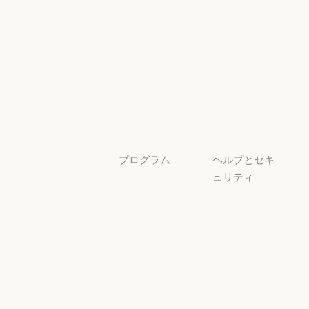
セキュリティと
サービスパー
透明性
トナー
透明性
サービスパートナー
チュートリア
ル
チュートリアル
ユースケース
ユースケース
プログラム
ヘルプとセキ
ュリティ
スタートアッ
プ
可用性
スタートアップ
可用性
研究ラボ
稼働状況
研究ラボ
稼働状況
サポートセン
ター
サポートセンタ