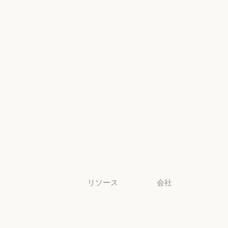
ヘルスケア
地域別コンプラ
高等教育
コンソールロ
グイン
高等教育
幼稚園から高
コンソールログ
校までの教員
幼稚園から高校までの教員
法務
法務
ライフサイエ
ンス
ライフサイエンス
非営利団体
非営利団体
中小企業
中小企業
リソース
会社
ブログ
Anthropic
ブログ
Anthropic
Claude パート
採用情報