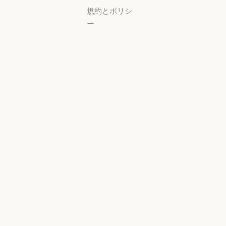
規約とポリシ
ー
プライバシー
設定
プライバシー
ポリシー
プライバシーポリシー
責任ある開示
ポリシー
責任ある開示ポリシー
利用規約：商
用
利用規約：商用
利用規約：消
費者
利用規約：消費者
利用規約：米
国 幼稚園年長