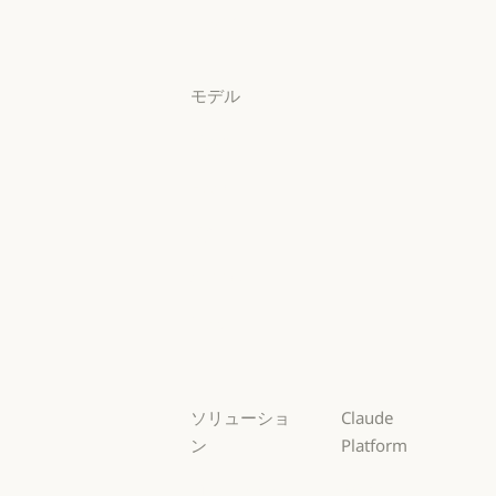
料金プラン
ログイン
ログイン
モデル
Mythos
Mythos
Fable
Fable
Opus
Opus
Sonnet
Sonnet
Haiku
Haiku
ソリューショ
Claude
ン
Platform
AI エージェン
概要