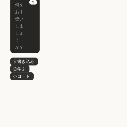
Chrome
Claude
Next
Claude Code
Claude for Ch
Claude for
Claude Code
Claude Code
Microsoft 365
for Enterprise
Claude for Mic
Skills
Claude Code for Enterprise
Claude Cowork
Skills
Claude Cowork
@Claude
@Claude
Claude Design
書き込み
ボタンテキスト
Claude Design
学ぶ
ボタンテキスト
Claude Science
コード
ボタンテキスト
Claude Science
Claude
Security
Claude Security
アプリをダウ
ンロード
アプリをダウンロード
料金プラン