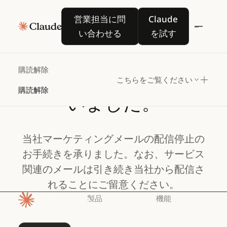
営業担当に問い合わせる
Claude を試す
営業担当に問
Claude
い合わせる
を試す
これまでのメール配信
購読解除
ご登録ありがとうござ
こちらをご覧ください
購読解除
いました。
当社マーケティングメールの配信停止の
お手続きを承りました。なお、サービス
関連のメールは引き続き当社から配信さ
れることにご留意ください。
製品
機能
ホームページ
Claude
Claude for