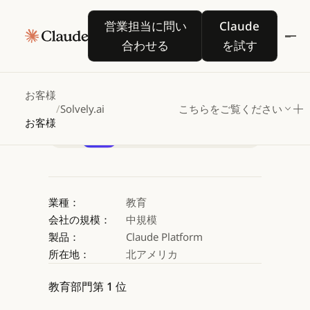
Solvely.ai
が
Claude
営業担当に問い合わせる
Claude を試す
営業担当に問い
Claude
でグローバルな学びを変
合わせる
を試す
Claude を試す
Claude を試す
お客様
/
Solvely.ai
こちらをご覧ください
お客様
業種：
教育
会社の規模：
中規模
製品：
Claude Platform
所在地：
北アメリカ
教育部門第 1 位