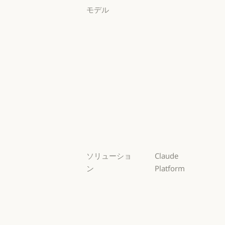
モデル
Mythos
Mythos
Fable
Fable
Opus
Opus
Sonnet
Sonnet
Haiku
Haiku
ソリューショ
Claude
ン
Platform
AI エージェン
概要
ト
概要
開発者向けド
AI エージェント
コードの最新
キュメント