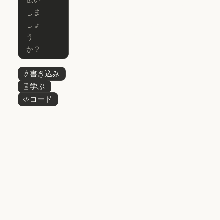
Microsoft 365
for Enterprise
Claude for Mic
Skills
Claude Code for Enterprise
Claude Cowork
Skills
Claude Cowork
@Claude
@Claude
Claude Design
書き込み
ボタンテキスト
Claude Design
学ぶ
ボタンテキスト
Claude Science
コード
ボタンテキスト
Claude Science
Claude
Security
Claude Security
アプリをダウ
ンロード
アプリをダウンロード
料金プラン
料金プラン
ログイン
ログイン