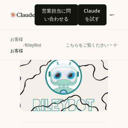
RileyBot
が
Claude
で
営業担当に問い合わせる
Claude を試す
営業担当に問
Claude
生徒向けの安全な
AI
い合わせる
を試す
学習体験を構築
お客様
/
RileyBot
こちらをご覧ください
Claude を試す
お客様
Claude を試す