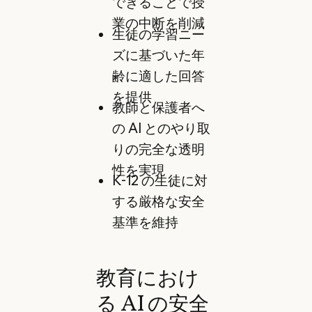
できることで授
業の中断を削減
生徒の学習ニー
ズに基づいた年
齢に適した回答
を提供
教師と保護者へ
の AI とのやり取
りの完全な透明
性を実現
K-12 の生徒に対
する厳格な安全
基準を維持
教育におけ
る AI の安全