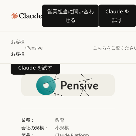
Pensive
が
Claude
営業担当に問い合わせる
Claude
営業担当に問い合わ
Claude を
で高等教育向けパーソナ
せる
試す
AI
ティーチングアシスタン
お客様
/
Pensive
こちらをご覧くださ
お客様
Claude を試す
Claude を試す
業種：
教育
会社の規模：
小規模
製品：
Claude Platform