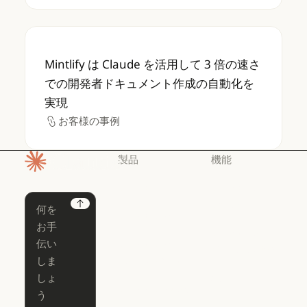
Mintlify は Claude を活用して 3 
Mintlify は Claude を活用して 3 倍の速さ
での開発者ドキュメント作成の自動化を
実現
お客様の事例
お客様の事例
製品
機能
ホームページ
Claude
Claude for
Chrome
Claude
Next
Claude Code
Claude for Ch
Claude for
Claude Code
Claude Code
Microsoft 365
for Enterprise
Claude for Mic
Skills
Claude Code for Enterprise
Claude Cowork
Skills