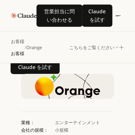
オレンジが
Claude
営業担当に問い合わせる
Claude を試す
営業担当に問
Claude
を活用して
い合わせる
を試す
前例のない規模で
マンガをローカライズ
お客様
/
Orange
こちらをご覧ください
お客様
Claude を試す
Claude を試す
業種：
エンターテインメント
会社の規模：
小規模