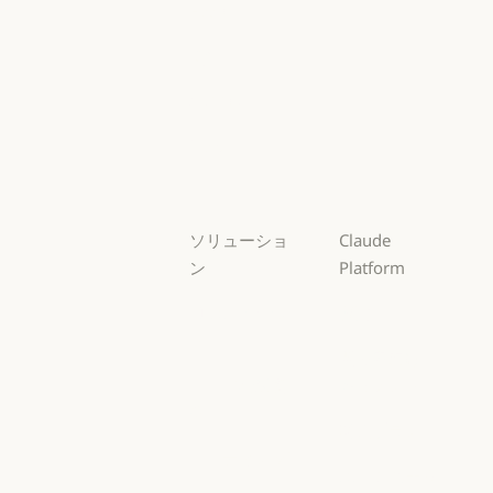
Fable
Fable
Opus
Opus
Sonnet
Sonnet
Haiku
Haiku
ソリューショ
Claude
ン
Platform
AI エージェン
概要
ト
概要
開発者向けド
AI エージェント
コードの最新
キュメント
化
開発者向けドキ
料金プラン
コードの最新化
コーディング
料金プラン
エコシステム
コーディング