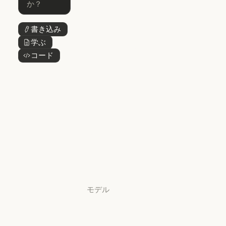
Claude Cowork
@Claude
@Claude
Claude Design
書き込み
ボタンテキスト
Claude Design
学ぶ
ボタンテキスト
Claude Science
コード
ボタンテキスト
Claude Science
Claude
Security
Claude Security
アプリをダウ
ンロード
アプリをダウンロード
料金プラン
料金プラン
ログイン
ログイン
モデル
Mythos
Mythos