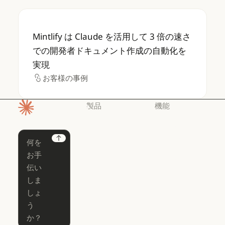
Mintlify は Claude を活用して 3 
Mintlify は Claude を活用して 3 倍の速さ
での開発者ドキュメント作成の自動化を
実現
お客様の事例
お客様の事例
製品
機能
ホームページ
Claude
Claude for
Chrome
Claude
Next
Claude Code
Claude for Ch
Claude for
Claude Code
Claude Code
Microsoft 365
for Enterprise
Claude for Mic
Skills
Claude Code for Enterprise
Claude Cowork
Skills
Claude Cowork
@Claude