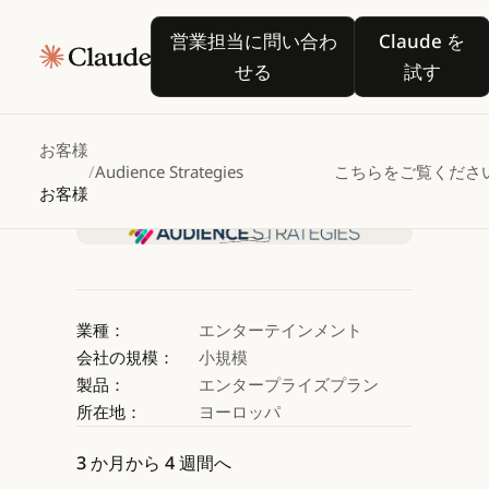
Audience
Strategies
営業担当に問い合わせる
Claude
営業担当に問い合わ
Claude を
が
Claude
を活用し、
せる
試す
電子音楽業界の政策影響
お客様
/
Audience Strategies
こちらをご覧くださ
Claude を試す
お客様
Claude を試す
業種：
エンターテインメント
会社の規模：
小規模
製品：
エンタープライズプラン
所在地：
ヨーロッパ
3 か月から 4 週間へ