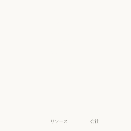
地域別コンプ
政府
ヘルスケア
ライアンス
ヘルスケア
地域別コンプラ
高等教育
コンソールロ
グイン
高等教育
幼稚園から高
コンソールログ
校までの教員
幼稚園から高校までの教員
法務
法務
ライフサイエ
ンス
ライフサイエンス
非営利団体
非営利団体
中小企業
中小企業
リソース
会社