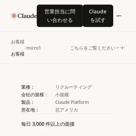
micro1
が
Claude
営業担当に問い合わせる
Claude を試す
営業担当に問
Claude
で技術採用を変革
い合わせる
を試す
Claude を試す
Claude を試す
お客様
/
micro1
こちらをご覧ください
お客様
業種：
リクルーティング
会社の規模：
小規模
製品：
Claude Platform
所在地：
北アメリカ
毎日 3,000 件以上の面接