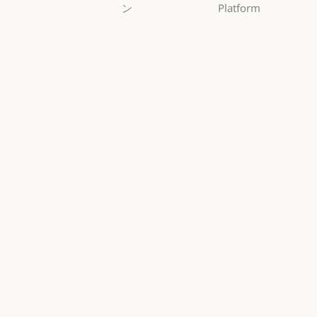
ン
Platform
AI エージェン
概要
ト
概要
開発者向けド
AI エージェント
コードの最新
キュメント
化
開発者向けドキ
料金プラン
コードの最新化
コーディング
料金プラン
エコシステム
コーディング
カスタマーサ
エコシステム
Marketplace
ポート
Marketplace
カスタマーサポート
AWS 上の
サイバーセキ
Claude
ュリティ
AWS 上の Clau
サイバーセキュリティ
Google Cloud
Enterprise
Google Cloud
Enterprise
Microsoft
金融サービス
Foundry
金融サービス
政府
Microsoft Foun