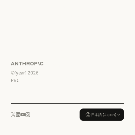
利用規約：消費者
利用規約：米
国 幼稚園年長
から高校3年生
まで
利用規約：米国 幼稚園年長から
データ処理契
約：米国 幼稚
園年長から高
校3年生まで
Anthropic
©[year]
2026
データ処理契約：米国 幼稚園年
使用ポリシー
PBC
使用ポリシー
日本語 (Japan)
YouTube
Instagram
x.com
LinkedIn