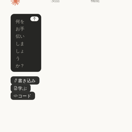
ホームページ
Claude
Claude for
Chrome
Claude
Next
Claude Code
Claude for Ch
Claude for
Claude Code
Claude Code
Microsoft 365
for Enterprise
Claude for Mic
Skills
Claude Code for Enterprise
Claude Cowork
Skills
Claude Cowork
@Claude
@Claude
Claude Design
書き込み
ボタンテキスト
Claude Design
学ぶ
ボタンテキスト
Claude Science
コード
ボタンテキスト
Claude Science
Claude
Security
Claude Security
アプリをダウ
ンロード