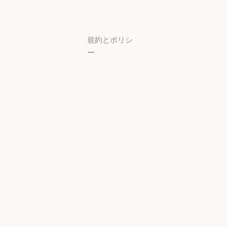
ター
サポートセンタ
規約とポリシ
ー
プライバシー
設定
プライバシー
ポリシー
プライバシーポリシー
責任ある開示
ポリシー
責任ある開示ポリシー
利用規約：商
用
利用規約：商用
利用規約：消
費者