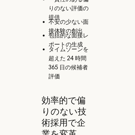
りのない評価の
提供
不安の少ない面
接体験の創出
包括的な面接レ
ポートの生成
タイムゾーンを
超えた 24 時間
365 日の候補者
評価
効率的で偏
りのない技
術採用で企
業を変革