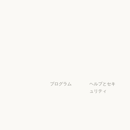
とコンプライ
プラグイン
Claude を活用
アンス
Claude を活用
セキュリティと
サービスパー
透明性
トナー
透明性
サービスパートナー
チュートリア
ル
チュートリアル
ユースケース
ユースケース
プログラム
ヘルプとセキ
ュリティ
スタートアッ
プ
可用性
スタートアップ
可用性
研究ラボ
稼働状況
研究ラボ
稼働状況
サポートセン