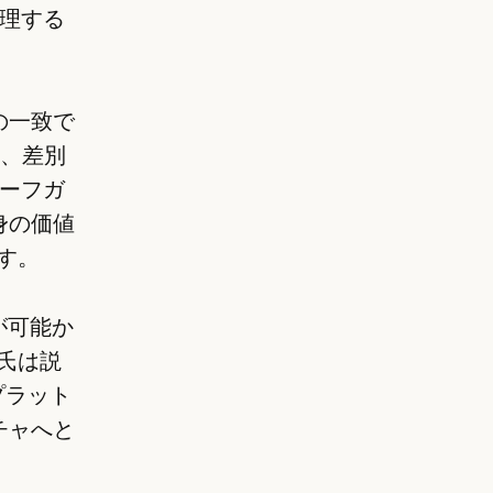
理する
の一致で
は、差別
ーフガ
身の価値
ます。
が可能か
 氏は説
プラット
チャへと