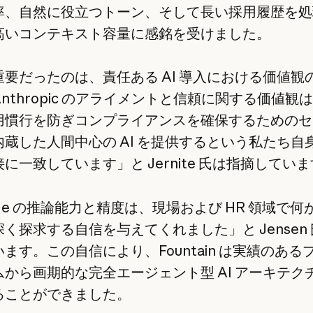
率、自然に役立つトーン、そして長い採用履歴を処
高いコンテキスト容量に感銘を受けました。
重要だったのは、責任ある AI 導入における価値観
nthropic のアライメントと信頼に関する価値観
用慣行を防ぎコンプライアンスを確保するためのセ
内蔵した人間中心の AI を提供するという私たち自
に一致しています」と Jernite 氏は指摘してい
ude の推論能力と精度は、現場および HR 領域で何
く探求する自信を与えてくれました」と Jensen
ます。この自信により、Fountain は実績のある
ムから画期的な完全エージェント型 AI アーキテク
ることができました。