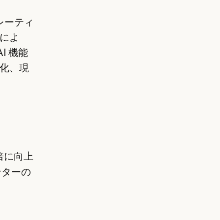
、
ペレーティ
によ
AI 機能
化、現
倍に向上
ンターの