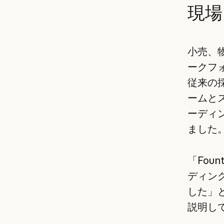
現場
小売、
ークフ
従来の
ームと
ーディ
ました
「Fou
ディン
した」と、
説明し