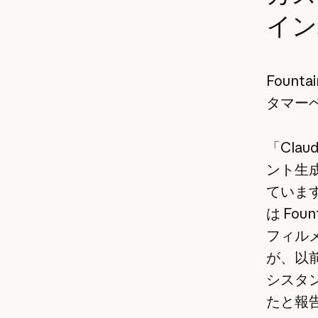
イン
Fount
タマー
「Cla
ント生
ています
は Fo
フィル
が、以前
シスタン
たと報