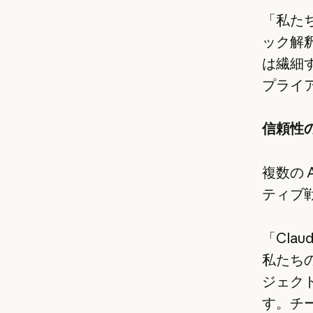
「私た
ック解
は繊細
プライ
信頼性の
複数の A
ティブ
「Cla
私たち
ジェクト
す。チー