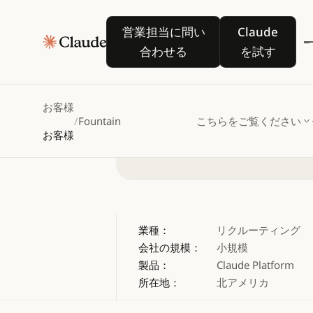
営業担当に問い合わせる
Claude を
営業担当に問い
Claude
を活用し
合わせる
を試す
お客様
/
Fountain
こちらをご覧ください
お客様
業種：
リクルーティング
会社の規模：
小規模
製品：
Claude Platform
所在地：
北アメリカ