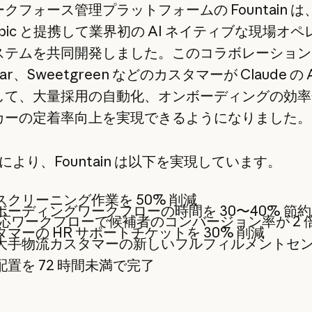
クフォース管理プラットフォームの Fountain は
ropic と提携して業界初の AI ネイティブな現場オ
ステムを共同開発しました。このコラボレーション
ar、Sweetgreen などのカスタマーが Claude の 
して、大量採用の自動化、オンボーディングの効率
カーの定着率向上を実現できるようになりました。
de により、Fountain は以下を実現しています。
スクリーニング作業を 50% 削減
ボーディングワークフローの時間を 30〜40% 節約
 対応ワークフローで候補者のコンバージョン率が 2 
マーの HR サポートチケットを 30% 削減
大手物流カスタマーの新しいフルフィルメントセ
配置を 72 時間未満で完了