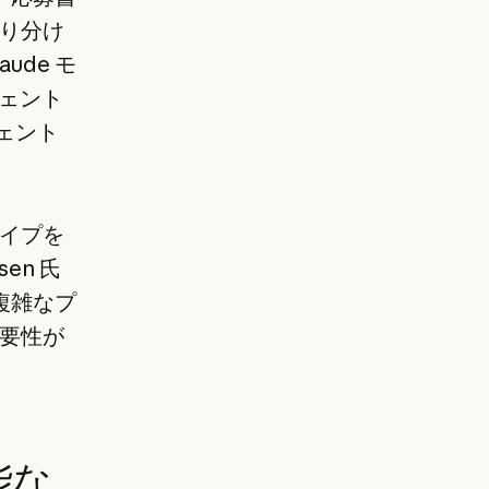
り分け
de モ
ージェント
ジェント
イプを
en 氏
複雑なプ
要性が
能な