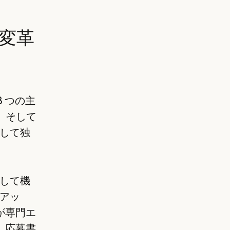
を変革
 3 つの主
er、そして
用して独
として機
アッ
が専門エ
、応募書