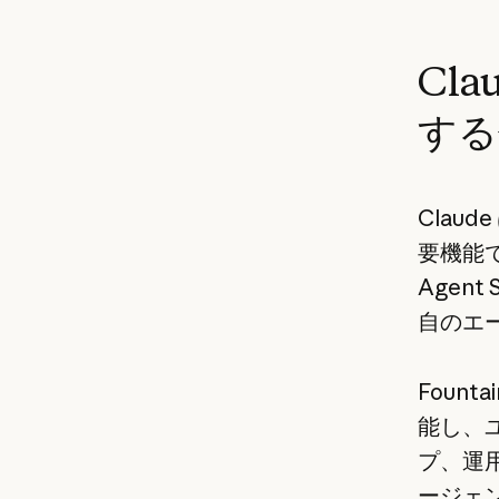
Cl
する
Claud
要機能で支
Agen
自のエ
Foun
能し、
プ、運用
ージェン