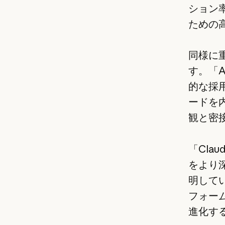
ション
ための
同様に
す。「A
的な採
ードを
観と密接
「Cla
をより深
明してい
フォー
進化す