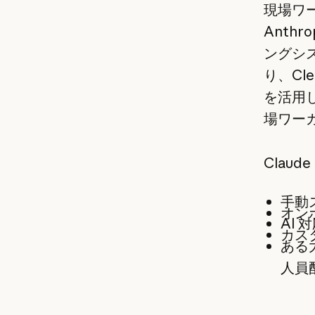
現場ワー
Anth
ングシ
り、Cle
を活用
場ワー
Clau
手動
オン
AI
カスタ
ある
人員