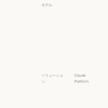
モデル
Mythos
Mythos
Fable
Fable
Opus
Opus
Sonnet
Sonnet
Haiku
Haiku
ソリューショ
Claude
ン
Platform
AI エージェン
概要
ト
概要
開発者向けド
AI エージェント
コードの最新
キュメント