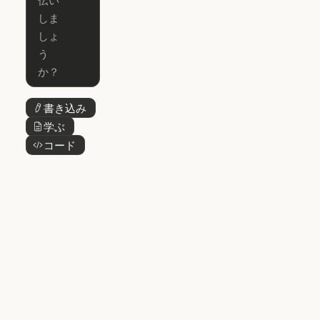
Claude Code
Microsoft 365
for Enterprise
Claude for Mic
Skills
Claude Code for Enterprise
Claude Cowork
Skills
Claude Cowork
@Claude
@Claude
Claude Design
書き込み
ボタンテキスト
Claude Design
学ぶ
ボタンテキスト
Claude Science
コード
ボタンテキスト
Claude Science
Claude
Security
Claude Security
アプリをダウ
ンロード
アプリをダウンロード
料金プラン
料金プラン
ログイン
ログイン