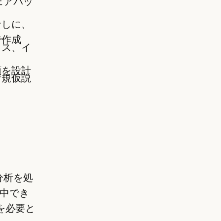
ウェアパッ
なしに、
で作成
クス、イ
順を設計
新規仮説
分析を処
中でき
を必要と