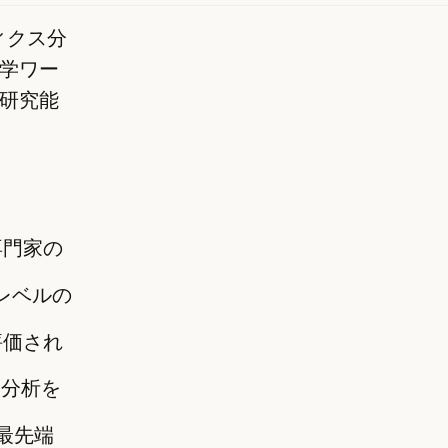
ィクス分
学ワー
研究能
専門家の
間レベルの
評価され
統合分析を
で最先端