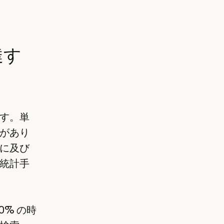
達す
す。単
があり
に及び
統計手
80% の時