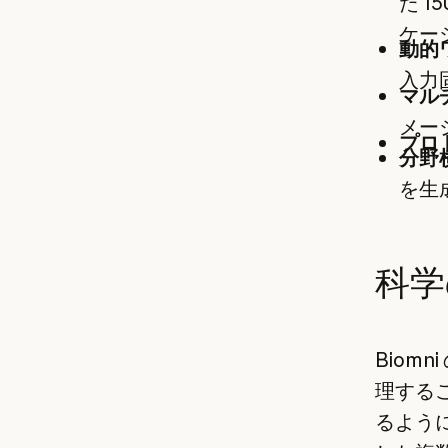
た 1
ケー
動的
入力
マル
メー
プロ
分野
を生
科学
Biom
理する
るよう