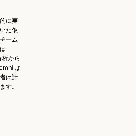
済的に実
いた仮
チーム
は
分析から
ni は
者は計
ます。