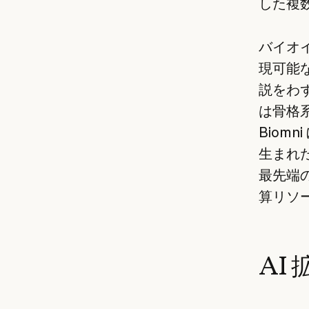
した複
バイオイ
現可能
説をわ
は骨格
Biom
生まれた
最先端
算リソ
AI