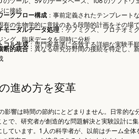
50 のツール、59 のデータベース、106 のソフト
ジに接続
ワークフロー構成
：事前定義されたテンプレート
固有の生物学的に意味のある段階的計画をその場
チモーダルデータ処理
：ゲノミクス、プロテオミ
ジング、臨床データを同時に分析
トコル生成
：専門家基準に合致する詳細な実験手
横断的統合
：異なる研究分野間の接続を特定し、
成
の進め方を変革
ni の影響は時間の節約にとどまりません。日常的な
ことで、研究者が創造的な問題解決と実験設計に集
にしています。1 人の科学者が、以前はチーム全体