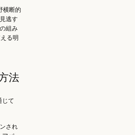
野横断的
見逃す
の組み
支える明
る方法
通じて
ョンされ