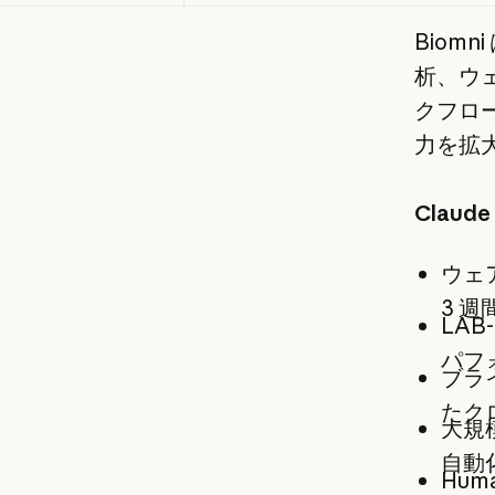
Biom
析、ウ
クフロ
力を拡
Clau
ウェ
3 週
LAB
パフ
ブラ
たク
大規模
自動
Hum