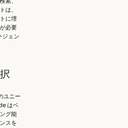
検索、
トは、
トに埋
が必要
ージェン
選択
力のユニー
de はベ
ング能
ンスを