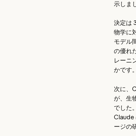
示しまし
決定は 
物学に
モデル間
の優れた
レーニ
かです
次に、C
が、生
でした
Clau
ージの