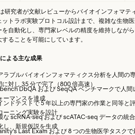
ni は研究者が文献レビューからバイオインフォマテ
ェットラボ実験プロトコル設計まで、複雑な生物医
ーを自動化し、専門家レベルの精度を維持しながら
大することを可能にしています。
de による主な成果
アラブルバイオインフォマティクス分析を人間の
間に対し 35 分で完了（800 倍高速）
-bench DbQA および SeqQA ベンチマークで人
ォーマンスを達成
インドテストで 5 年以上の専門家の作業と同等と
ローニング実験を設計
な scRNA-seq および scATAC-seq データの
化し、新規仮説を生成
anity's Last Exam および 8 つの生物医学タスク