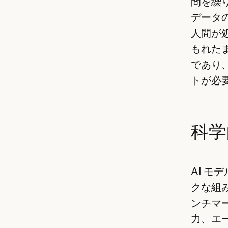
間を繰
データ
人間が
もれた
であり
トが必
科学
AI モ
クな組み
ンチマ
力、エ