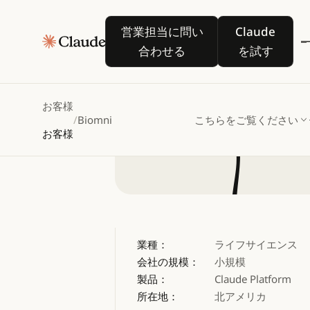
営業担当に問い合わせる
Claude を
営業担当に問い
Claude
で生
合わせる
を試す
お客様
/
Biomni
こちらをご覧ください
お客様
業種：
ライフサイエンス
会社の規模：
小規模
製品：
Claude Platform
所在地：
北アメリカ