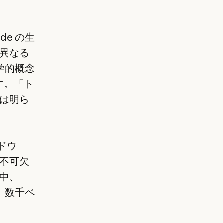
de の生
異なる
学的概念
す。「ト
は明ら
ンドウ
不可欠
中、
、数千ペ