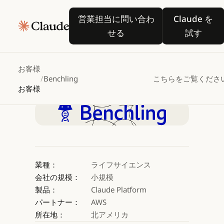
Benchling、Claude
in
営業担当に問い合わせる
Claude
営業担当に問い合わ
Claude を
Amazon
せる
試す
Bedrockを活用して科
お客様
/
Benchling
こちらをご覧くださ
Claude を試す
お客様
Claude を試す
業種：
ライフサイエンス
会社の規模：
小規模
製品：
Claude Platform
パートナー：
AWS
所在地：
北アメリカ