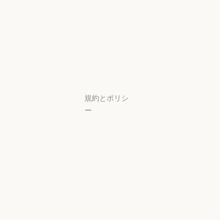
スタートアッ
プ
可用性
スタートアップ
可用性
研究ラボ
稼働状況
研究ラボ
稼働状況
サポートセン
ター
サポートセンタ
規約とポリシ
ー
プライバシー
設定
プライバシー
ポリシー
プライバシーポリシー
責任ある開示
ポリシー