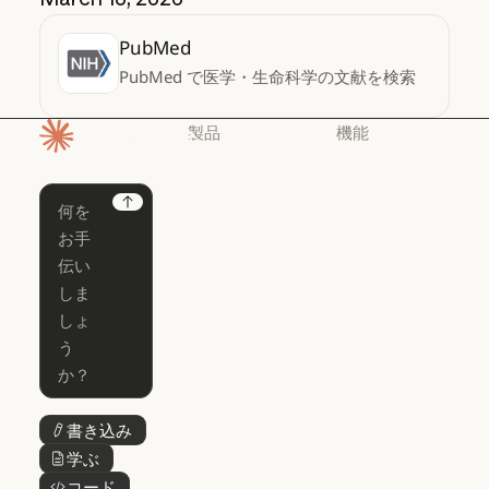
PubMed
PubMed で医学・生命科学の文献を検索
製品
機能
ホームページ
Claude
Claude for
Chrome
Claude
Next
Claude Code
Claude for Ch
Claude for
Claude Code
Claude Code
Microsoft 365
for Enterprise
Claude for Mic
Skills
Claude Code for Enterprise
Claude Cowork
Skills
Claude Cowork
@Claude
@Claude
Claude Design
書き込み
ボタンテキスト
Claude Design
学ぶ
ボタンテキスト
Claude Science
コード