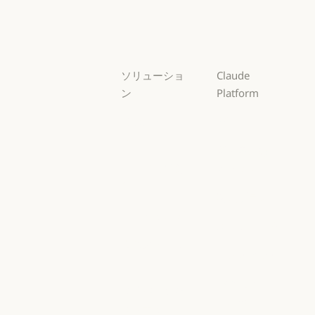
Sonnet
Haiku
Haiku
ソリューショ
Claude
ン
Platform
AI エージェン
概要
ト
概要
開発者向けド
AI エージェント
コードの最新
キュメント
化
開発者向けドキ
料金プラン
コードの最新化
コーディング
料金プラン
エコシステム
コーディング
カスタマーサ
エコシステム
Marketplace
ポート
Marketplace
カスタマーサポート
AWS 上の
サイバーセキ
Claude
ュリティ