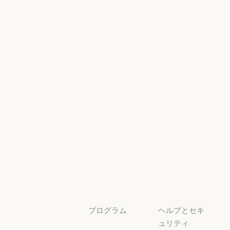
ンジニアリン
シー
グ
AI Exponent
Responsible
Anthropic のエンジニアリング
イベント
Scaling Policy
イベント
Responsible Sca
プラグイン
セキュリティ
とコンプライ
プラグイン
Claude を活用
アンス
Claude を活用
セキュリティと
サービスパー
透明性
トナー
透明性
サービスパートナー
チュートリア
ル
チュートリアル
ユースケース
ユースケース
プログラム
ヘルプとセキ
ュリティ