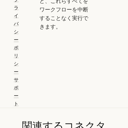
ど、これらすべてを
ラ
ワークフローを中断
イ
することなく実行で
バ
きます。
シ
ー
ポ
リ
シ
ー
サ
ポ
ー
ト
関連するコネクタ