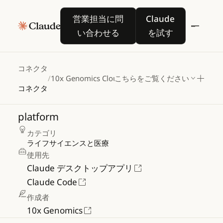
営業担当に問い合わせる
Claude を試す
営業担当に問
Claude
い合わせる
を試す
10x
Genomics
Cloud
コネクタ
/
10x Genomics Cloud
こちらをご覧ください
コネクタ
Interact
with
10x
Genomics
Cloud
platform
カテゴリ
ライフサイエンスと医療
使用先
Claude デスクトップアプリ
Claude Code
作成者
10x Genomics