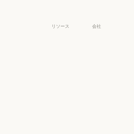
中小企業
中小企業
リソース
会社
ブログ
Anthropic
ブログ
Anthropic
Claude パート
採用情報
ナーネットワ
採用情報
ポリシー
ーク
ポリシー
Claude パートナーネットワー
Economic
コミュニティ
Futures
コミュニティ
コネクタ
Economic Futu
研究
コネクタ
コース
研究
ニュース
コース
お客様の事例
ニュース
AI Exponential
お客様の事例
Anthropic のエ
に関するポリ