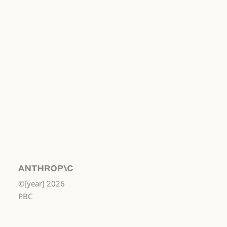
責任ある開示ポリシー
利用規約：商
用
利用規約：商用
利用規約：消
費者
利用規約：消費者
利用規約：米
国 幼稚園年長
から高校3年生
まで
利用規約：米国 幼稚園年長から
データ処理契
約：米国 幼稚
園年長から高
校3年生まで
Anthropic
©[year]
2026
データ処理契約：米国 幼稚園年
使用ポリシー
PBC
使用ポリシー