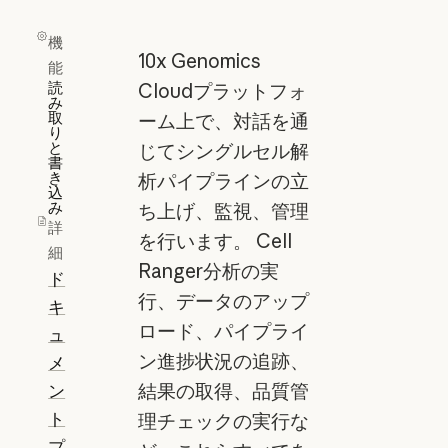
機
10x Genomics
能
読
Cloudプラットフォ
み
取
ーム上で、対話を通
り
と
じてシングルセル解
書
き
析パイプラインの立
込
み
ち上げ、監視、管理
詳
を行います。 Cell
細
Ranger分析の実
ド
行、データのアップ
キ
ロード、パイプライ
ュ
ン進捗状況の追跡、
メ
ン
結果の取得、品質管
ト
理チェックの実行な
プ