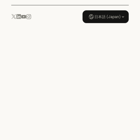
日本語 (Japan)
YouTube
Instagram
x.com
LinkedIn