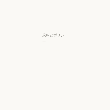
研究ラボ
稼働状況
研究ラボ
稼働状況
サポートセン
ター
サポートセンタ
規約とポリシ
ー
プライバシー
設定
プライバシー
ポリシー
プライバシーポリシー
責任ある開示
ポリシー
責任ある開示ポリシー
利用規約：商
用