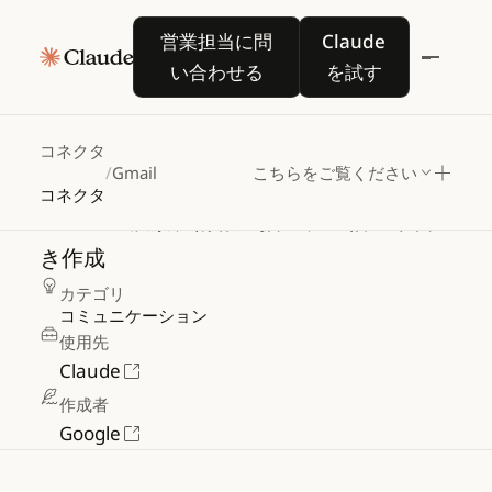
営業担当に問い合わせる
Claude を試す
営業担当に問
Claude
い合わせる
を試す
Gmail
コネクタ
/
Gmail
こちらをご覧ください
コネクタ
メールの検索、情報の抽出、返信の下書
き作成
カテゴリ
コミュニケーション
使用先
Claude
作成者
Google