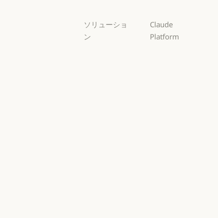
ソリューショ
Claude
ン
Platform
AI エージェン
概要
ト
概要
開発者向けド
AI エージェント
コードの最新
キュメント
化
開発者向けドキ
料金プラン
コードの最新化
コーディング
料金プラン
エコシステム
コーディング
カスタマーサ
エコシステム
Marketplace
ポート
Marketplace
カスタマーサポート
AWS 上の
サイバーセキ
Claude
ュリティ
AWS 上の Clau
サイバーセキュリティ
Google Cloud
Enterprise
Google Cloud