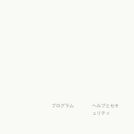
イベント
Scaling Policy
イベント
Responsible Sca
プラグイン
セキュリティ
とコンプライ
プラグイン
Claude を活用
アンス
Claude を活用
セキュリティと
サービスパー
透明性
トナー
透明性
サービスパートナー
チュートリア
ル
チュートリアル
ユースケース
ユースケース
プログラム
ヘルプとセキ
ュリティ
スタートアッ
プ
可用性
スタートアップ
可用性