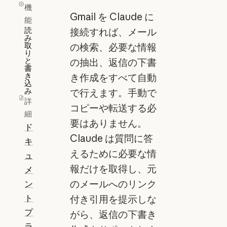
機
Gmail を Claude に
能
読
接続すれば、メール
み
取
の検索、必要な情報
り
と
の抽出、返信の下書
書
き
き作成をすべて自動
込
み
で行えます。手動で
詳
コピーや転送する必
細
要はありません。
ド
Claude は質問に答
キ
えるために必要な情
ュ
報だけを取得し、元
メ
ン
のメールへのリンク
ト
付き引用を提示しな
プ
がら、返信の下書き
ラ