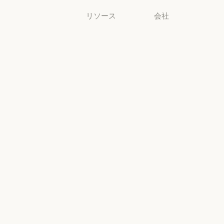
リソース
会社
ブログ
Anthropic
ブログ
Anthropic
Claude パート
採用情報
ナーネットワ
採用情報
ポリシー
ーク
ポリシー
Claude パートナーネットワー
Economic
コミュニティ
Futures
コミュニティ
コネクタ
Economic Futu
研究
コネクタ
コース
研究
ニュース
コース
お客様の事例
ニュース
AI Exponential
お客様の事例
Anthropic のエ
に関するポリ
ンジニアリン
シー
グ
AI Exponent
Responsible
Anthropic のエンジニアリング