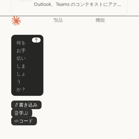
Outlook、Teams のコンテキストにアクセ
ス
製品
機能
ホームページ
Claude
Claude for
Chrome
Claude
Next
Claude Code
Claude for Ch
Claude for
Claude Code
Claude Code
Microsoft 365
for Enterprise
Claude for Mic
Skills
Claude Code for Enterprise
Claude Cowork
Skills
Claude Cowork
@Claude
@Claude
Claude Design
書き込み
ボタンテキスト
Claude Design
学ぶ
ボタンテキスト
Claude Science
コード
ボタンテキスト
Claude Science
Claude
Security