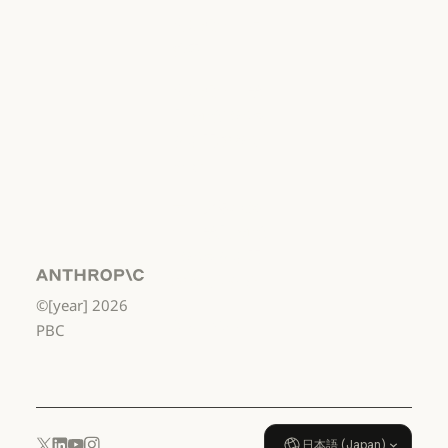
利用規約：商用
利用規約：消
費者
利用規約：消費者
利用規約：米
国 幼稚園年長
から高校3年生
まで
利用規約：米国 幼稚園年長から
データ処理契
約：米国 幼稚
園年長から高
校3年生まで
Anthropic
©[year]
2026
データ処理契約：米国 幼稚園年
使用ポリシー
PBC
使用ポリシー
日本語 (Japan)