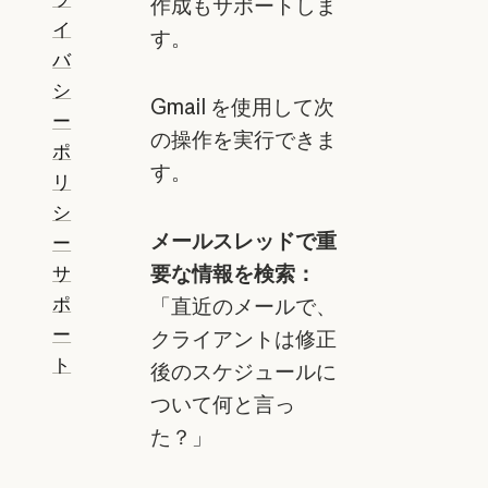
作成もサポートしま
イ
す。
バ
シ
Gmail を使用して次
ー
の操作を実行できま
ポ
す。
リ
シ
メールスレッドで重
ー
要な情報を検索：
サ
ポ
「直近のメールで、
ー
クライアントは修正
ト
後のスケジュールに
ついて何と言っ
た？」