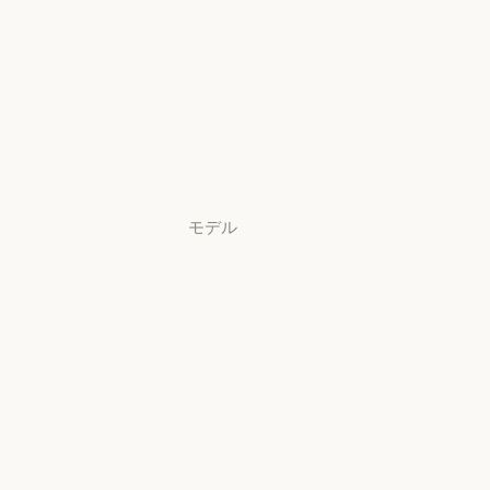
Claude Security
アプリをダウ
ンロード
アプリをダウンロード
料金プラン
料金プラン
ログイン
ログイン
モデル
Mythos
Mythos
Fable
Fable
Opus
Opus
Sonnet
Sonnet
Haiku
Haiku