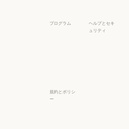
ユースケース
プログラム
ヘルプとセキ
ュリティ
スタートアッ
プ
可用性
スタートアップ
可用性
研究ラボ
稼働状況
研究ラボ
稼働状況
サポートセン
ター
サポートセンタ
規約とポリシ
ー
プライバシー
設定