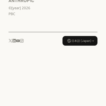
校3年生まで
Anthropic
©[year]
2026
データ処理契約：米国 幼稚園年
使用ポリシー
PBC
使用ポリシー
日本語 (Japan)
YouTube
Instagram
x.com
LinkedIn