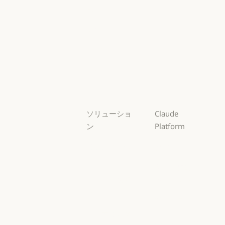
Mythos
Fable
Fable
Opus
Opus
Sonnet
Sonnet
Haiku
Haiku
ソリューショ
Claude
ン
Platform
AI エージェン
概要
ト
概要
開発者向けド
AI エージェント
コードの最新
キュメント
化
開発者向けドキ
料金プラン
コードの最新化
コーディング
料金プラン
エコシステム