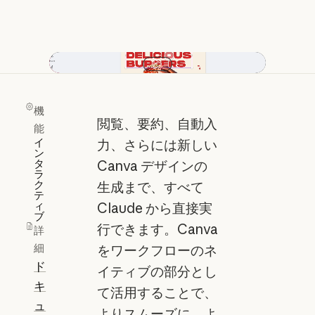
動画を再生
機
閲覧、要約、自動入
能
イ
力、さらには新しい
ン
タ
Canva デザインの
ラ
ク
生成まで、すべて
テ
ィ
Claude から直接実
ブ
行できます。Canva
詳
細
をワークフローのネ
ド
イティブの部分とし
キ
て活用することで、
ュ
よりスムーズに、よ