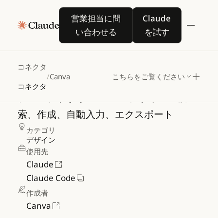
営業担当に問い合わせる
Claude を試す
営業担当に問
Claude
い合わせる
を試す
Canva
コネクタ
/
Canva
こちらをご覧ください
コネクタ
プロンプトからの
Canva
デザインの検
索、作成、自動入力、エクスポート
カテゴリ
デザイン
使用先
Claude
Claude Code
作成者
Canva