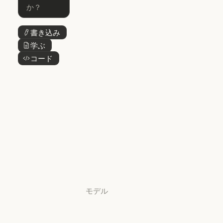
Claude Cowork
@Claude
@Claude
Claude Design
書き込み
ボタンテキスト
Claude Design
学ぶ
ボタンテキスト
Claude Science
コード
ボタンテキスト
Claude Science
Claude
Security
Claude Security
アプリをダウ
ンロード
アプリをダウンロード
料金プラン
料金プラン
ログイン
ログイン
モデル
Mythos