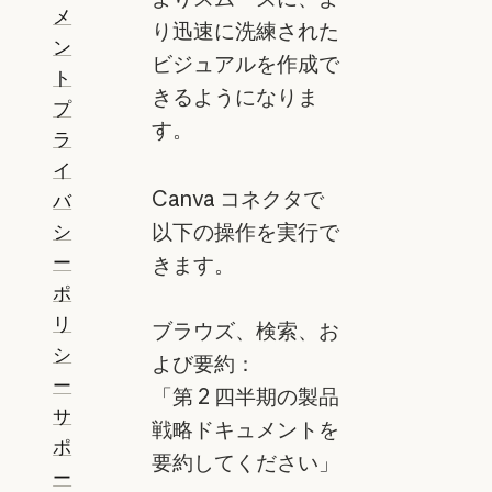
メ
り迅速に洗練された
ン
ビジュアルを作成で
ト
きるようになりま
プ
す。
ラ
イ
Canva コネクタで
バ
以下の操作を実行で
シ
ー
きます。
ポ
リ
ブラウズ、検索、お
シ
よび要約：
ー
「第 2 四半期の製品
サ
戦略ドキュメントを
ポ
要約してください」
ー