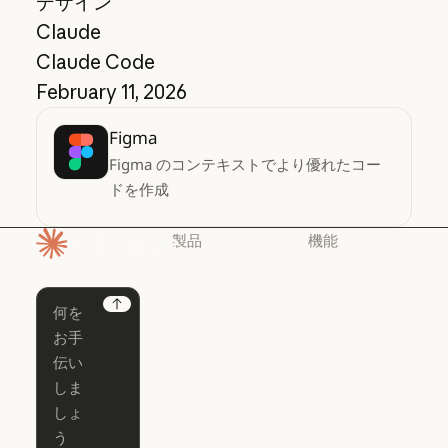
デザイン
Claude
Claude Code
February 11, 2026
Figma
Figma のコンテキストでより優れたコー
ドを作成
製品
機能
ホームページ
Claude
Claude for
Chrome
Claude
Next
Claude Code
Claude for Ch
Claude for
Claude Code
Claude Code
Microsoft 365
for Enterprise
Claude for Mic
Skills
Claude Code for Enterprise
Claude Cowork
Skills