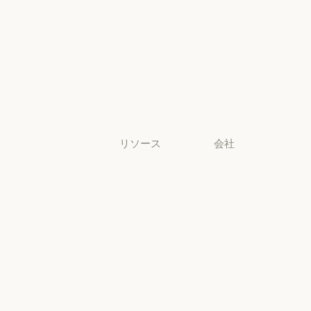
ライフサイエ
ンス
ライフサイエンス
非営利団体
非営利団体
中小企業
中小企業
リソース
会社
ブログ
Anthropic
ブログ
Anthropic
Claude パート
採用情報
ナーネットワ
採用情報
ポリシー
ーク
ポリシー
Claude パートナーネットワー
Economic
コミュニティ
Futures
コミュニティ
コネクタ
Economic Futu
研究