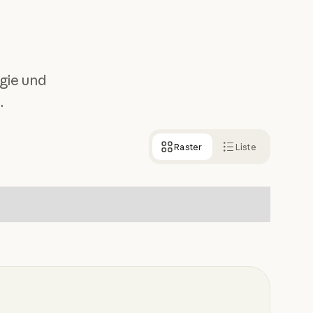
egie und
.
Raster
Liste