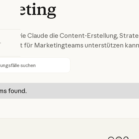
rketing
bieren
n Sie, wie Claude die Content-Erstellung, Strat
e Arbeit für Marketingteams unterstützen kann
en
ms found.