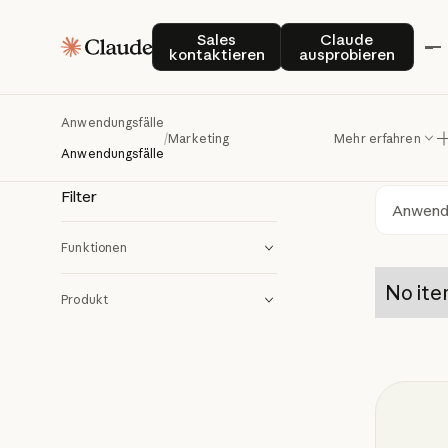
Ma
Marketing
Sales kontaktieren
Claude auspro
Sales
Claude
kontaktieren
ausprobieren
Erfahre
Anwendungsfälle
/
Marketing
Mehr erfahren
kreativ
Anwendungsfälle
Filter
Such
Funktionen
No ite
Produkt