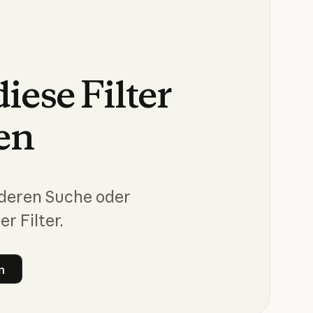
diese
Filter
en
nderen Suche oder
er Filter.
n
ter löschen