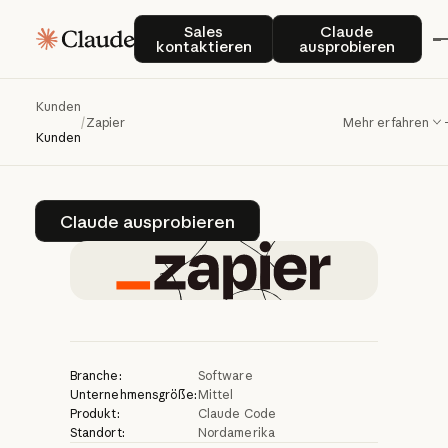
Zapier
baut
mit
Sales kontaktieren
Claude auspro
Sales
Claude
kontaktieren
ausprobieren
Claude
for
Enterprise
eine
KI-orientierte
Kunden
/
Zapier
Mehr erfahren
Remote-Kultur
auf
Kunden
Claude ausprobieren
Claude ausprobieren
Branche:
Software
Unternehmensgröße:
Mittel
Produkt:
Claude Code
Standort:
Nordamerika