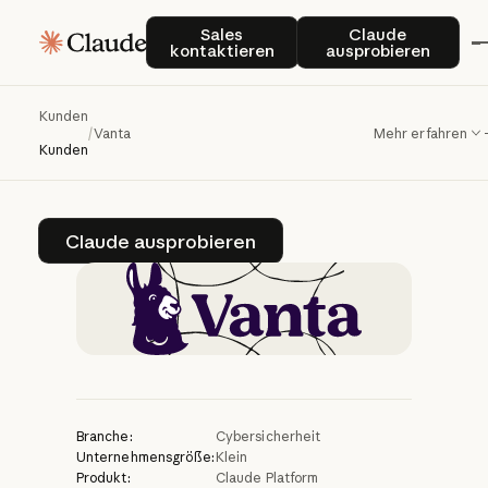
Vanta
optimiert
die
Sales kontaktieren
Claude auspro
Sales
Claude
kontaktieren
ausprobieren
Wiederherstellung
der
Compliance
mit
Kunden
/
Vanta
Mehr erfahren
Claude
Kunden
Claude ausprobieren
Claude ausprobieren
Branche:
Cybersicherheit
Unternehmensgröße:
Klein
Produkt:
Claude Platform