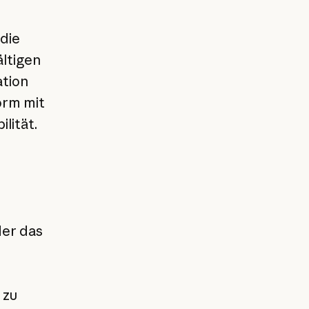
die
ltigen
ation
orm mit
lität.
der das
 zu