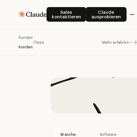
Tines
r
Sales kontaktieren
Claude auspro
Sales
Claude
kontaktieren
ausprobieren
Automatis
Kunden
/
Tines
Mehr erfahren
Kunden
Branche:
Software