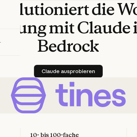
evolutioniert
die
Wo
bieren
ierung
mit
Claude
Bedrock
Claude ausprobieren
Claude ausprobieren
10- bis 100-fache 