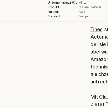
Unternehmensgröße:
Mittel
Produkt:
Claude Platform
Partner:
AWS
Standort:
Europa
Tines
is
Automat
der sie
überwa
Amazon
technis
gleichz
aufrech
Mit Cla
bietet T