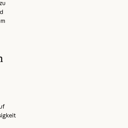
zu
nd
um
n
uf
igkeit