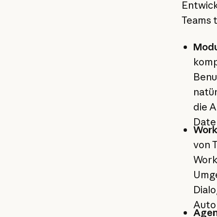
Entwick
Teams t
Modu
komp
Benu
natür
die 
Date
Work
von T
Workf
Umge
Dialo
Auto
Agen