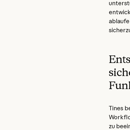
unterst
entwick
ablaufe
sicherzu
Ents
sich
Fun
Tines b
Workflo
zu beei