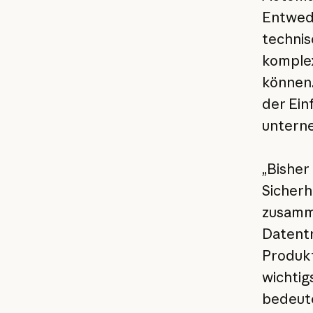
Entwede
technis
komplex
können.
der Ein
unterne
„Bisher
Sicherh
zusamme
Datentr
Produktt
wichtig
bedeut