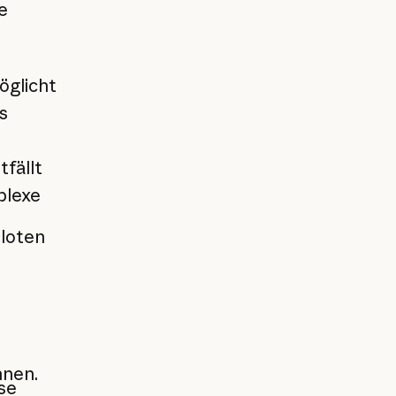
e
öglicht
s
fällt
plexe
iloten
nnen.
se