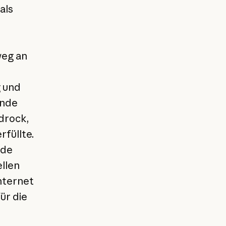
als
weg an
 und
ende
drock,
füllte.
ude
llen
nternet
ür die