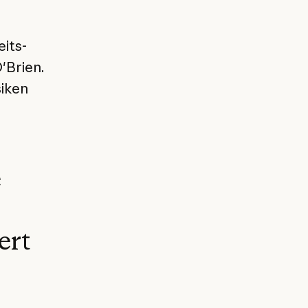
its-
'Brien.
siken
e
ert