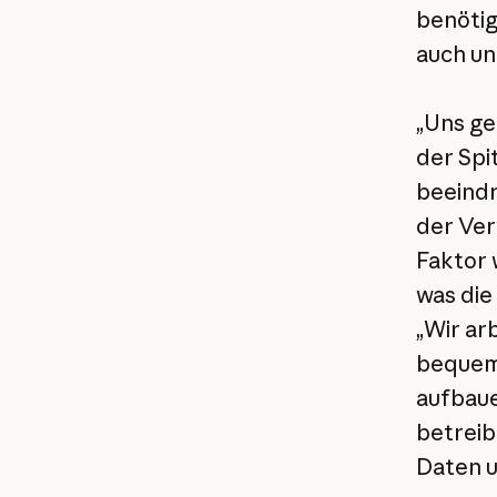
benötig
auch un
„Uns ge
der Spi
beeindr
der Ver
Faktor 
was die
„Wir ar
bequem 
aufbaue
betreib
Daten u