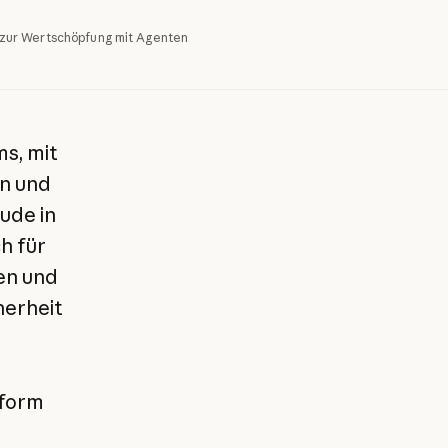
zur Wertschöpfung mit Agenten
s, mit
en und
ude in
h für
en und
herheit
tform