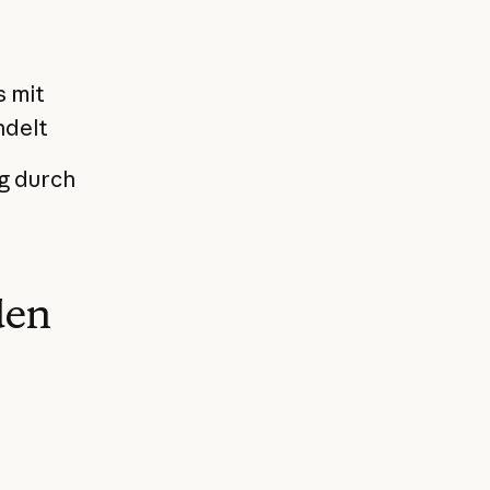
 mit
ndelt
ng durch
den