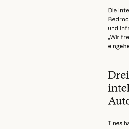
Die Int
Bedrock
und Inf
„Wir fr
eingehe
Drei
inte
Auto
Tines ha