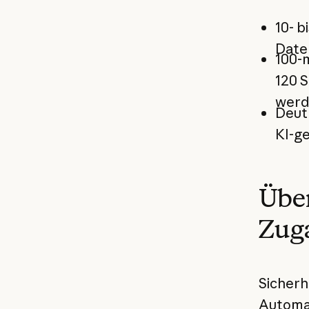
10- b
Date
100-
120 S
werd
Deutl
KI-g
Übe
Zuga
Sicherh
Automat