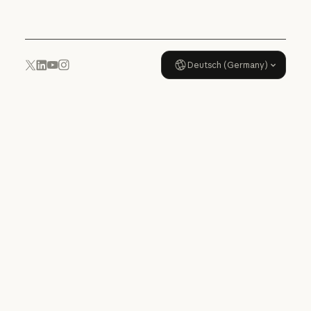
Deutsch (Germany)
YouTube
Instagram
x.com
LinkedIn