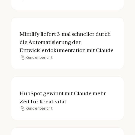
Mintlify liefert 3-mal schneller durch die
Mintlify liefert 3-mal schneller durch
die Automatisierung der
Entwicklerdokumentation mit Claude
Kundenbericht
Kundenbericht
HubSpot gewinnt mit Claude mehr Zeit für 
HubSpot gewinnt mit Claude mehr
Zeit für Kreativität
Kundenbericht
Kundenbericht