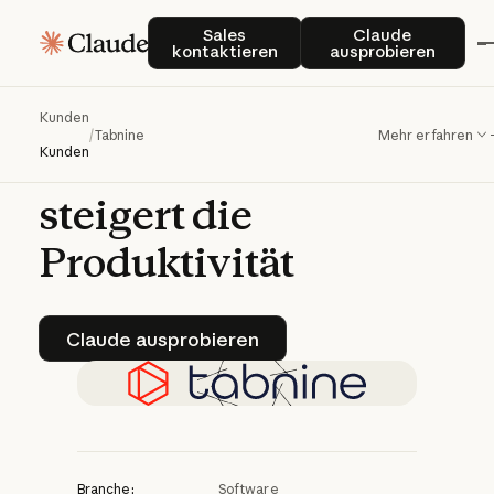
Mithilfe
von
Claude
Sales kontaktieren
Claude auspro
Sales
Claude
kontaktieren
ausprobieren
löst
Tabnine
die
Probleme
von
Kunden
/
Tabnine
Mehr erfahren
Entwicklern
und
Kunden
steigert
die
Produktivität
Claude ausprobieren
Claude ausprobieren
Branche:
Software