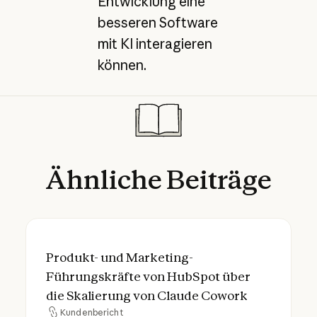
Entwicklung eine
besseren Software
mit KI interagieren
können.
Ähnliche
Beiträge
Produkt- und Marketing-Führungskräfte v
Produkt- und Marketing-
Führungskräfte von HubSpot über
die Skalierung von Claude Cowork
Kundenbericht
Kundenbericht